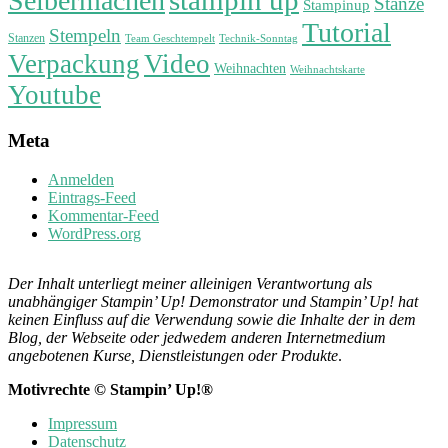
stampin up
Selbermachen
Stanze
Stampinup
Tutorial
Stempeln
Stanzen
Technik-Sonntag
Team Geschtempelt
Verpackung
Video
Weihnachten
Weihnachtskarte
Youtube
Meta
Anmelden
Eintrags-Feed
Kommentar-Feed
WordPress.org
Der Inhalt unterliegt meiner alleinigen Verantwortung als
unabhängiger Stampin’ Up! Demonstrator und Stampin’ Up! hat
keinen Einfluss auf die Verwendung sowie die Inhalte der in dem
Blog, der Webseite oder jedwedem anderen Internetmedium
angebotenen Kurse, Dienstleistungen oder Produkte
.
Motivrechte © Stampin’ Up!®
Impressum
Datenschutz