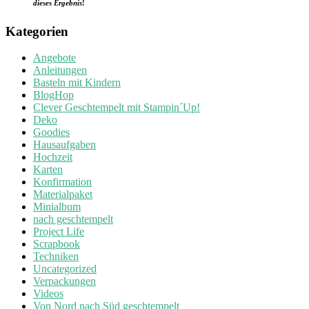
dieses Ergebnis
!
Kategorien
Angebote
Anleitungen
Basteln mit Kindern
BlogHop
Clever Geschtempelt mit Stampin´Up!
Deko
Goodies
Hausaufgaben
Hochzeit
Karten
Konfirmation
Materialpaket
Minialbum
nach geschtempelt
Project Life
Scrapbook
Techniken
Uncategorized
Verpackungen
Videos
Von Nord nach Süd geschtempelt