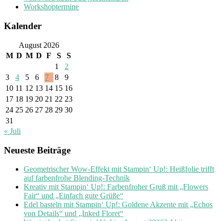
Workshoptermine
Kalender
August 2026
M
D
M
D
F
S
S
1
2
3
4
5
6
7
8
9
10
11
12
13
14
15
16
17
18
19
20
21
22
23
24
25
26
27
28
29
30
31
« Juli
Neueste Beiträge
Geometrischer Wow-Effekt mit Stampin‘ Up!: Heißfolie trifft
auf farbenfrohe Blending-Technik
Kreativ mit Stampin‘ Up!: Farbenfroher Gruß mit „Flowers
Fair“ und „Einfach gute Grüße“
Edel basteln mit Stampin‘ Up!: Goldene Akzente mit „Echos
von Details“ und „Inked Floret“