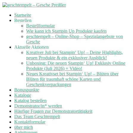
Skip
Startseite
to
Bestellen
content
Bestellformular
Wie kann ich Stampin Up Produkte kaufen
geschtempelt – Online-Shop – Spezialangebote von
Gesche
Aktuelle Aktionen
Kreativer Juli bei Stampin‘ Up! – Deine Highlights,
neuen Produkte & ein exklusiver Ausblick!
Unboxing: Die neuen Stampin‘ Up! Exklusiv Online
Produkte (Juli 2026) + Video!
Neues Kreativset bei Stampin‘ Up! – Blüten über
Blüten für traumhaft schöne Karten und
Geschenkverpackungen
Bonuspunkte
Kataloge
Katalog bestellen
Demonstrator/in* werden
Häufige Fragen zur Demonstratortätigkeit
Das Team Geschtempelt
Kontaktformular
über mich
Anleitungen