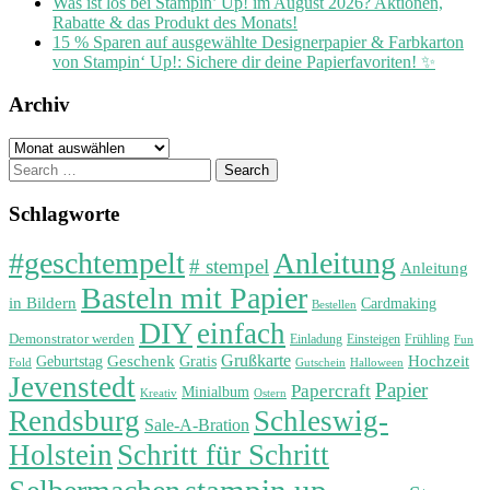
Was ist los bei Stampin’ Up! im August 2026? Aktionen,
Rabatte & das Produkt des Monats!
15 % Sparen auf ausgewählte Designerpapier & Farbkarton
von Stampin‘ Up!: Sichere dir deine Papierfavoriten! ✨
Archiv
Archiv
Search
for:
Schlagworte
#geschtempelt
Anleitung
# stempel
Anleitung
Basteln mit Papier
in Bildern
Cardmaking
Bestellen
DIY
einfach
Demonstrator werden
Einladung
Einsteigen
Frühling
Fun
Grußkarte
Geburtstag
Geschenk
Gratis
Hochzeit
Fold
Gutschein
Halloween
Jevenstedt
Papier
Papercraft
Minialbum
Kreativ
Ostern
Rendsburg
Schleswig-
Sale-A-Bration
Holstein
Schritt für Schritt