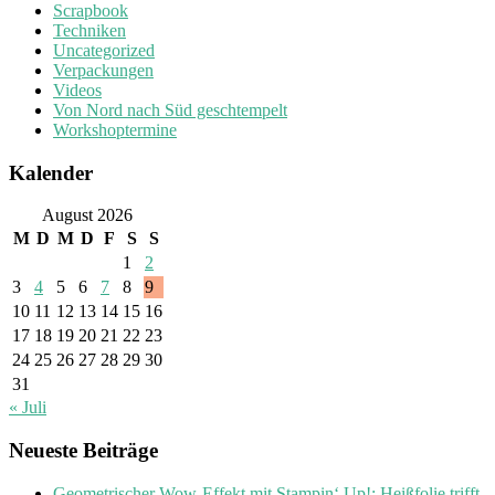
Scrapbook
Techniken
Uncategorized
Verpackungen
Videos
Von Nord nach Süd geschtempelt
Workshoptermine
Kalender
August 2026
M
D
M
D
F
S
S
1
2
3
4
5
6
7
8
9
10
11
12
13
14
15
16
17
18
19
20
21
22
23
24
25
26
27
28
29
30
31
« Juli
Neueste Beiträge
Geometrischer Wow-Effekt mit Stampin‘ Up!: Heißfolie trifft