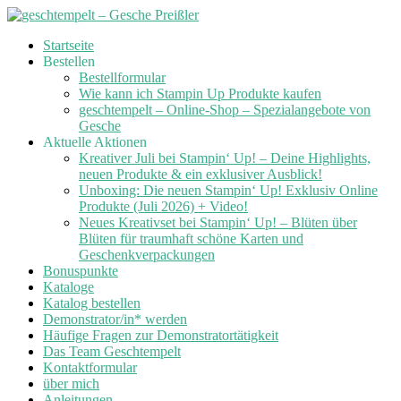
Skip
Startseite
to
Bestellen
content
Bestellformular
Wie kann ich Stampin Up Produkte kaufen
geschtempelt – Online-Shop – Spezialangebote von
Gesche
Aktuelle Aktionen
Kreativer Juli bei Stampin‘ Up! – Deine Highlights,
neuen Produkte & ein exklusiver Ausblick!
Unboxing: Die neuen Stampin‘ Up! Exklusiv Online
Produkte (Juli 2026) + Video!
Neues Kreativset bei Stampin‘ Up! – Blüten über
Blüten für traumhaft schöne Karten und
Geschenkverpackungen
Bonuspunkte
Kataloge
Katalog bestellen
Demonstrator/in* werden
Häufige Fragen zur Demonstratortätigkeit
Das Team Geschtempelt
Kontaktformular
über mich
Anleitungen