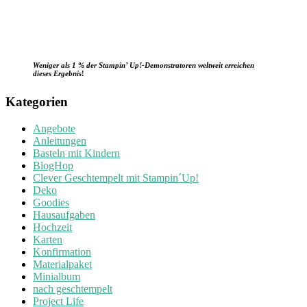
Weniger als 1 % der Stampin’ Up!-Demonstratoren weltweit erreichen
dieses Ergebnis
!
Kategorien
Angebote
Anleitungen
Basteln mit Kindern
BlogHop
Clever Geschtempelt mit Stampin´Up!
Deko
Goodies
Hausaufgaben
Hochzeit
Karten
Konfirmation
Materialpaket
Minialbum
nach geschtempelt
Project Life