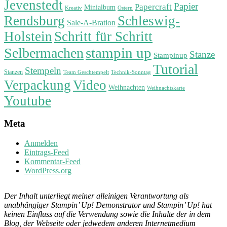
Jevenstedt
Papier
Papercraft
Minialbum
Kreativ
Ostern
Rendsburg
Schleswig-
Sale-A-Bration
Holstein
Schritt für Schritt
stampin up
Selbermachen
Stanze
Stampinup
Tutorial
Stempeln
Stanzen
Technik-Sonntag
Team Geschtempelt
Verpackung
Video
Weihnachten
Weihnachtskarte
Youtube
Meta
Anmelden
Eintrags-Feed
Kommentar-Feed
WordPress.org
Der Inhalt unterliegt meiner alleinigen Verantwortung als
unabhängiger Stampin’ Up! Demonstrator und Stampin’ Up! hat
keinen Einfluss auf die Verwendung sowie die Inhalte der in dem
Blog, der Webseite oder jedwedem anderen Internetmedium