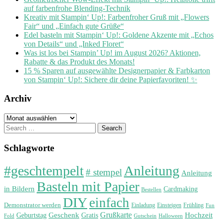
auf farbenfrohe Blending-Technik
Kreativ mit Stampin‘ Up!: Farbenfroher Gruß mit „Flowers
Fair“ und „Einfach gute Grüße“
Edel basteln mit Stampin‘ Up!: Goldene Akzente mit „Echos
von Details“ und „Inked Floret“
Was ist los bei Stampin’ Up! im August 2026? Aktionen,
Rabatte & das Produkt des Monats!
15 % Sparen auf ausgewählte Designerpapier & Farbkarton
von Stampin‘ Up!: Sichere dir deine Papierfavoriten! ✨
Archiv
Archiv
Search
for:
Schlagworte
#geschtempelt
Anleitung
# stempel
Anleitung
Basteln mit Papier
in Bildern
Cardmaking
Bestellen
DIY
einfach
Demonstrator werden
Einladung
Einsteigen
Frühling
Fun
Grußkarte
Geburtstag
Geschenk
Gratis
Hochzeit
Fold
Gutschein
Halloween