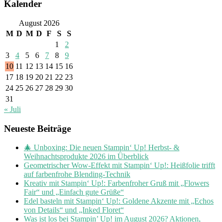
Kalender
August 2026
M
D
M
D
F
S
S
1
2
3
4
5
6
7
8
9
10
11
12
13
14
15
16
17
18
19
20
21
22
23
24
25
26
27
28
29
30
31
« Juli
Neueste Beiträge
🎄 Unboxing: Die neuen Stampin‘ Up! Herbst- &
Weihnachtsprodukte 2026 im Überblick
Geometrischer Wow-Effekt mit Stampin‘ Up!: Heißfolie trifft
auf farbenfrohe Blending-Technik
Kreativ mit Stampin‘ Up!: Farbenfroher Gruß mit „Flowers
Fair“ und „Einfach gute Grüße“
Edel basteln mit Stampin‘ Up!: Goldene Akzente mit „Echos
von Details“ und „Inked Floret“
Was ist los bei Stampin’ Up! im August 2026? Aktionen,