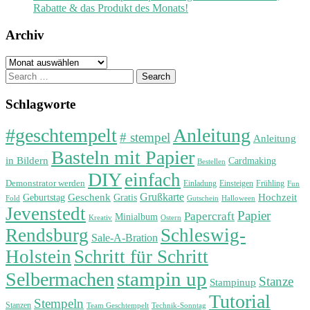
Rabatte & das Produkt des Monats!
Archiv
Archiv
Search
for:
Schlagworte
#geschtempelt
Anleitung
# stempel
Anleitung
Basteln mit Papier
in Bildern
Cardmaking
Bestellen
DIY
einfach
Demonstrator werden
Einladung
Einsteigen
Frühling
Fun
Grußkarte
Geburtstag
Geschenk
Gratis
Hochzeit
Fold
Gutschein
Halloween
Jevenstedt
Papier
Papercraft
Minialbum
Kreativ
Ostern
Rendsburg
Schleswig-
Sale-A-Bration
Holstein
Schritt für Schritt
stampin up
Selbermachen
Stanze
Stampinup
Tutorial
Stempeln
Stanzen
Technik-Sonntag
Team Geschtempelt