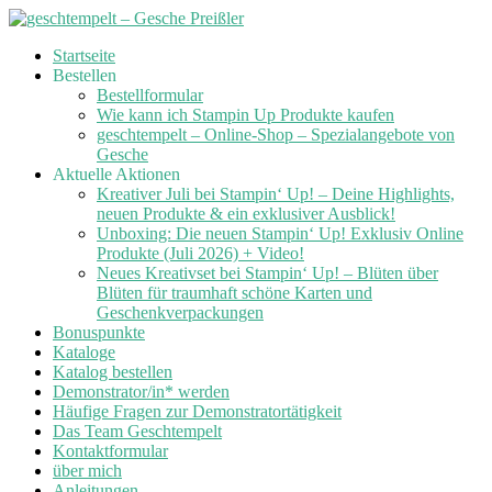
Skip
Startseite
to
Bestellen
content
Bestellformular
Wie kann ich Stampin Up Produkte kaufen
geschtempelt – Online-Shop – Spezialangebote von
Gesche
Aktuelle Aktionen
Kreativer Juli bei Stampin‘ Up! – Deine Highlights,
neuen Produkte & ein exklusiver Ausblick!
Unboxing: Die neuen Stampin‘ Up! Exklusiv Online
Produkte (Juli 2026) + Video!
Neues Kreativset bei Stampin‘ Up! – Blüten über
Blüten für traumhaft schöne Karten und
Geschenkverpackungen
Bonuspunkte
Kataloge
Katalog bestellen
Demonstrator/in* werden
Häufige Fragen zur Demonstratortätigkeit
Das Team Geschtempelt
Kontaktformular
über mich
Anleitungen