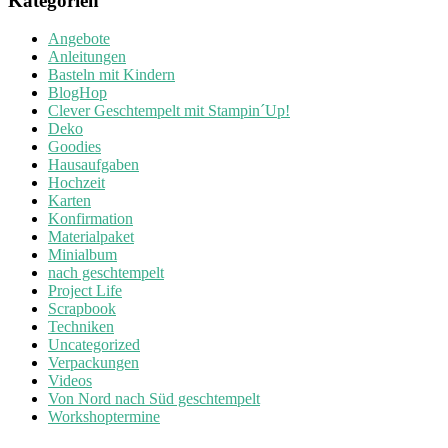
Kategorien
Angebote
Anleitungen
Basteln mit Kindern
BlogHop
Clever Geschtempelt mit Stampin´Up!
Deko
Goodies
Hausaufgaben
Hochzeit
Karten
Konfirmation
Materialpaket
Minialbum
nach geschtempelt
Project Life
Scrapbook
Techniken
Uncategorized
Verpackungen
Videos
Von Nord nach Süd geschtempelt
Workshoptermine