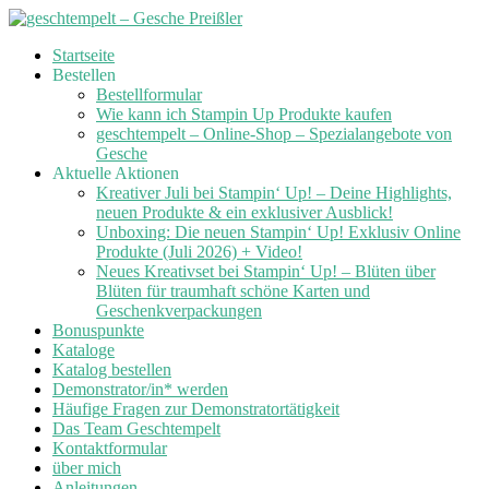
Skip
Startseite
to
Bestellen
content
Bestellformular
Wie kann ich Stampin Up Produkte kaufen
geschtempelt – Online-Shop – Spezialangebote von
Gesche
Aktuelle Aktionen
Kreativer Juli bei Stampin‘ Up! – Deine Highlights,
neuen Produkte & ein exklusiver Ausblick!
Unboxing: Die neuen Stampin‘ Up! Exklusiv Online
Produkte (Juli 2026) + Video!
Neues Kreativset bei Stampin‘ Up! – Blüten über
Blüten für traumhaft schöne Karten und
Geschenkverpackungen
Bonuspunkte
Kataloge
Katalog bestellen
Demonstrator/in* werden
Häufige Fragen zur Demonstratortätigkeit
Das Team Geschtempelt
Kontaktformular
über mich
Anleitungen