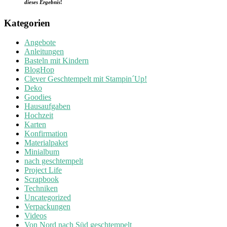
dieses Ergebnis
!
Kategorien
Angebote
Anleitungen
Basteln mit Kindern
BlogHop
Clever Geschtempelt mit Stampin´Up!
Deko
Goodies
Hausaufgaben
Hochzeit
Karten
Konfirmation
Materialpaket
Minialbum
nach geschtempelt
Project Life
Scrapbook
Techniken
Uncategorized
Verpackungen
Videos
Von Nord nach Süd geschtempelt