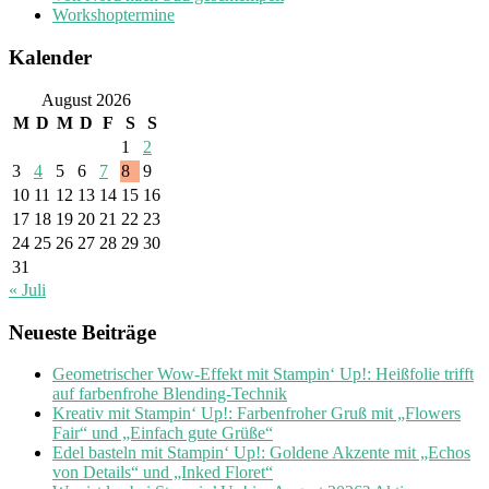
Workshoptermine
Kalender
August 2026
M
D
M
D
F
S
S
1
2
3
4
5
6
7
8
9
10
11
12
13
14
15
16
17
18
19
20
21
22
23
24
25
26
27
28
29
30
31
« Juli
Neueste Beiträge
Geometrischer Wow-Effekt mit Stampin‘ Up!: Heißfolie trifft
auf farbenfrohe Blending-Technik
Kreativ mit Stampin‘ Up!: Farbenfroher Gruß mit „Flowers
Fair“ und „Einfach gute Grüße“
Edel basteln mit Stampin‘ Up!: Goldene Akzente mit „Echos
von Details“ und „Inked Floret“