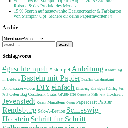
Was ist los bei Stampin’ Up! im August 2026? Aktionen,
Rabatte & das Produkt des Monats!
15 % Sparen auf ausgewählte Designerpapier & Farbkarton
von Stampin‘ Up!: Sichere dir deine Papierfavoriten! ✨
Archiv
Archiv
Search
for:
Schlagworte
#geschtempelt
Anleitung
# stempel
Anleitung
Basteln mit Papier
in Bildern
Cardmaking
Bestellen
DIY
einfach
Demonstrator werden
Einladung
Einsteigen
Frühling
Fun
Grußkarte
Geburtstag
Geschenk
Gratis
Hochzeit
Fold
Gutschein
Halloween
Jevenstedt
Papier
Papercraft
Minialbum
Kreativ
Ostern
Rendsburg
Schleswig-
Sale-A-Bration
Holstein
Schritt für Schritt