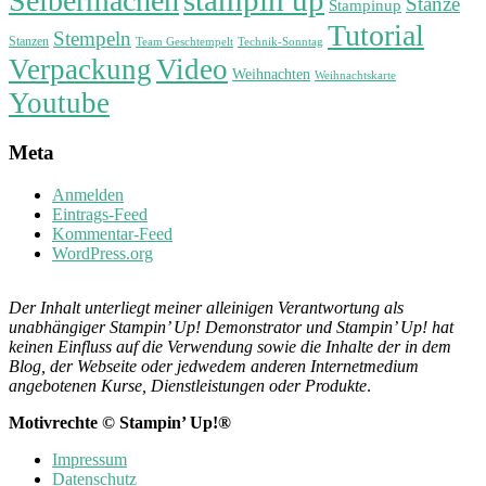
stampin up
Selbermachen
Stanze
Stampinup
Tutorial
Stempeln
Stanzen
Technik-Sonntag
Team Geschtempelt
Verpackung
Video
Weihnachten
Weihnachtskarte
Youtube
Meta
Anmelden
Eintrags-Feed
Kommentar-Feed
WordPress.org
Der Inhalt unterliegt meiner alleinigen Verantwortung als
unabhängiger Stampin’ Up! Demonstrator und Stampin’ Up! hat
keinen Einfluss auf die Verwendung sowie die Inhalte der in dem
Blog, der Webseite oder jedwedem anderen Internetmedium
angebotenen Kurse, Dienstleistungen oder Produkte
.
Motivrechte © Stampin’ Up!®
Impressum
Datenschutz