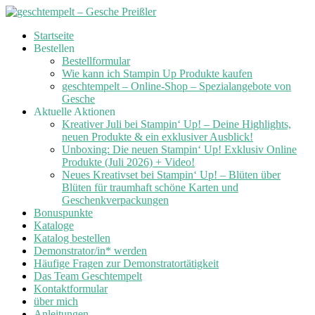
Skip
Startseite
to
Bestellen
content
Bestellformular
Wie kann ich Stampin Up Produkte kaufen
geschtempelt – Online-Shop – Spezialangebote von
Gesche
Aktuelle Aktionen
Kreativer Juli bei Stampin‘ Up! – Deine Highlights,
neuen Produkte & ein exklusiver Ausblick!
Unboxing: Die neuen Stampin‘ Up! Exklusiv Online
Produkte (Juli 2026) + Video!
Neues Kreativset bei Stampin‘ Up! – Blüten über
Blüten für traumhaft schöne Karten und
Geschenkverpackungen
Bonuspunkte
Kataloge
Katalog bestellen
Demonstrator/in* werden
Häufige Fragen zur Demonstratortätigkeit
Das Team Geschtempelt
Kontaktformular
über mich
Anleitungen