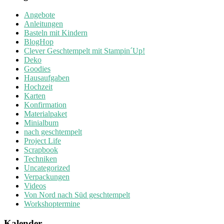
Angebote
Anleitungen
Basteln mit Kindern
BlogHop
Clever Geschtempelt mit Stampin´Up!
Deko
Goodies
Hausaufgaben
Hochzeit
Karten
Konfirmation
Materialpaket
Minialbum
nach geschtempelt
Project Life
Scrapbook
Techniken
Uncategorized
Verpackungen
Videos
Von Nord nach Süd geschtempelt
Workshoptermine
Kalender