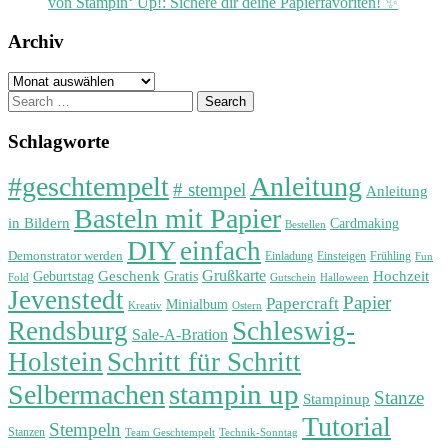
von Stampin‘ Up!: Sichere dir deine Papierfavoriten! ✨
Archiv
Archiv
Search
for:
Schlagworte
#geschtempelt
Anleitung
# stempel
Anleitung
Basteln mit Papier
in Bildern
Cardmaking
Bestellen
DIY
einfach
Demonstrator werden
Einladung
Einsteigen
Frühling
Fun
Grußkarte
Geburtstag
Geschenk
Gratis
Hochzeit
Fold
Gutschein
Halloween
Jevenstedt
Papier
Papercraft
Minialbum
Kreativ
Ostern
Rendsburg
Schleswig-
Sale-A-Bration
Holstein
Schritt für Schritt
stampin up
Selbermachen
Stanze
Stampinup
Tutorial
Stempeln
Stanzen
Technik-Sonntag
Team Geschtempelt