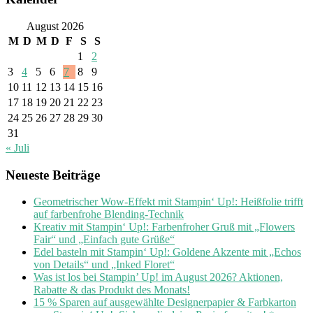
August 2026
M
D
M
D
F
S
S
1
2
3
4
5
6
7
8
9
10
11
12
13
14
15
16
17
18
19
20
21
22
23
24
25
26
27
28
29
30
31
« Juli
Neueste Beiträge
Geometrischer Wow-Effekt mit Stampin‘ Up!: Heißfolie trifft
auf farbenfrohe Blending-Technik
Kreativ mit Stampin‘ Up!: Farbenfroher Gruß mit „Flowers
Fair“ und „Einfach gute Grüße“
Edel basteln mit Stampin‘ Up!: Goldene Akzente mit „Echos
von Details“ und „Inked Floret“
Was ist los bei Stampin’ Up! im August 2026? Aktionen,
Rabatte & das Produkt des Monats!
15 % Sparen auf ausgewählte Designerpapier & Farbkarton