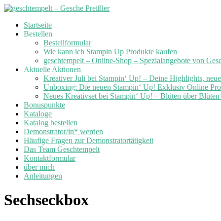
Skip
Startseite
to
Bestellen
content
Bestellformular
Wie kann ich Stampin Up Produkte kaufen
geschtempelt – Online-Shop – Spezialangebote von Ges
Aktuelle Aktionen
Kreativer Juli bei Stampin‘ Up! – Deine Highlights, neu
Unboxing: Die neuen Stampin‘ Up! Exklusiv Online Prod
Neues Kreativset bei Stampin‘ Up! – Blüten über Blüte
Bonuspunkte
Kataloge
Katalog bestellen
Demonstrator/in* werden
Häufige Fragen zur Demonstratortätigkeit
Das Team Geschtempelt
Kontaktformular
über mich
Anleitungen
Sechseckbox