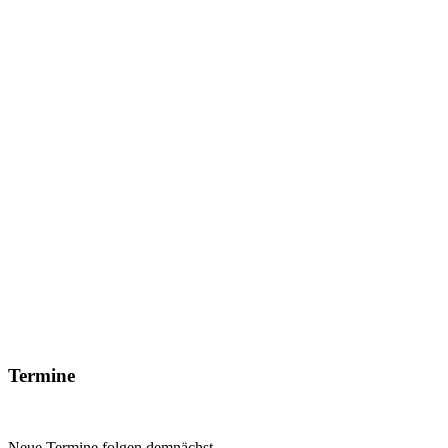
Termine
Neue Termine folgen demnächst