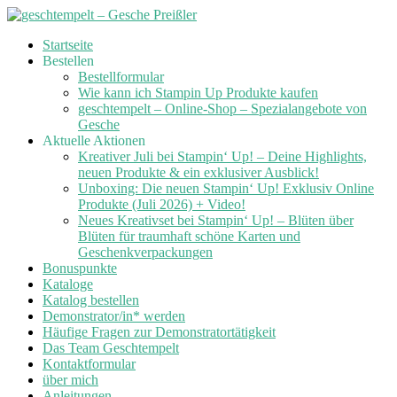
Skip
Startseite
to
Bestellen
content
Bestellformular
Wie kann ich Stampin Up Produkte kaufen
geschtempelt – Online-Shop – Spezialangebote von
Gesche
Aktuelle Aktionen
Kreativer Juli bei Stampin‘ Up! – Deine Highlights,
neuen Produkte & ein exklusiver Ausblick!
Unboxing: Die neuen Stampin‘ Up! Exklusiv Online
Produkte (Juli 2026) + Video!
Neues Kreativset bei Stampin‘ Up! – Blüten über
Blüten für traumhaft schöne Karten und
Geschenkverpackungen
Bonuspunkte
Kataloge
Katalog bestellen
Demonstrator/in* werden
Häufige Fragen zur Demonstratortätigkeit
Das Team Geschtempelt
Kontaktformular
über mich
Anleitungen