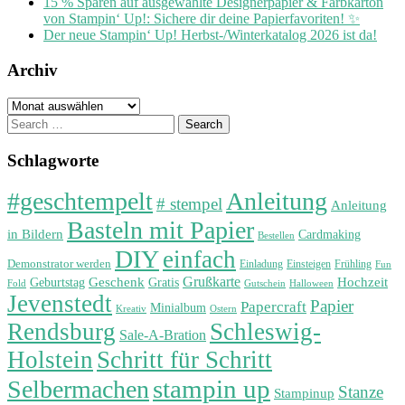
15 % Sparen auf ausgewählte Designerpapier & Farbkarton
von Stampin‘ Up!: Sichere dir deine Papierfavoriten! ✨
Der neue Stampin‘ Up! Herbst-/Winterkatalog 2026 ist da!
Archiv
Archiv
Search
for:
Schlagworte
#geschtempelt
Anleitung
# stempel
Anleitung
Basteln mit Papier
in Bildern
Cardmaking
Bestellen
DIY
einfach
Demonstrator werden
Einladung
Einsteigen
Frühling
Fun
Grußkarte
Geburtstag
Geschenk
Gratis
Hochzeit
Fold
Gutschein
Halloween
Jevenstedt
Papier
Papercraft
Minialbum
Kreativ
Ostern
Rendsburg
Schleswig-
Sale-A-Bration
Holstein
Schritt für Schritt
stampin up
Selbermachen
Stanze
Stampinup