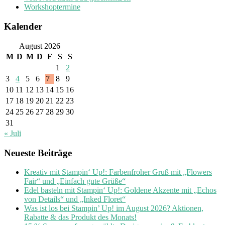
Workshoptermine
Kalender
August 2026
M
D
M
D
F
S
S
1
2
3
4
5
6
7
8
9
10
11
12
13
14
15
16
17
18
19
20
21
22
23
24
25
26
27
28
29
30
31
« Juli
Neueste Beiträge
Kreativ mit Stampin‘ Up!: Farbenfroher Gruß mit „Flowers
Fair“ und „Einfach gute Grüße“
Edel basteln mit Stampin‘ Up!: Goldene Akzente mit „Echos
von Details“ und „Inked Floret“
Was ist los bei Stampin’ Up! im August 2026? Aktionen,
Rabatte & das Produkt des Monats!