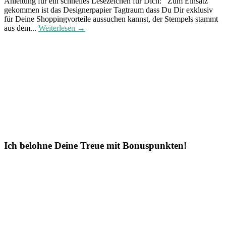
Anleitung für ein schnelles Lesezeichen für Dich: Zum Einsatz
gekommen ist das Designerpapier Tagtraum dass Du Dir exklusiv
für Deine Shoppingvorteile aussuchen kannst, der Stempels stammt
aus dem...
Weiterlesen →
Ich belohne Deine Treue mit Bonuspunkten!