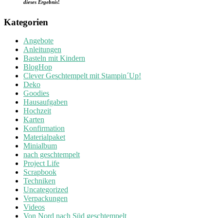
dieses Ergebnis
!
Kategorien
Angebote
Anleitungen
Basteln mit Kindern
BlogHop
Clever Geschtempelt mit Stampin´Up!
Deko
Goodies
Hausaufgaben
Hochzeit
Karten
Konfirmation
Materialpaket
Minialbum
nach geschtempelt
Project Life
Scrapbook
Techniken
Uncategorized
Verpackungen
Videos
Von Nord nach Süd geschtempelt