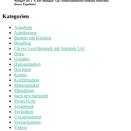
Weniger als 1 % der Stampin’ Up!-Demonstratoren weltweit erreichen
dieses Ergebnis
!
Kategorien
Angebote
Anleitungen
Basteln mit Kindern
BlogHop
Clever Geschtempelt mit Stampin´Up!
Deko
Goodies
Hausaufgaben
Hochzeit
Karten
Konfirmation
Materialpaket
Minialbum
nach geschtempelt
Project Life
Scrapbook
Techniken
Uncategorized
Verpackungen
Videos