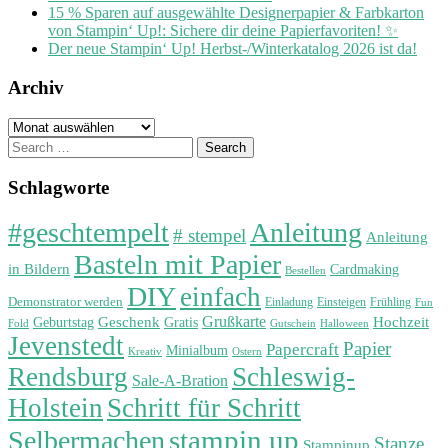
15 % Sparen auf ausgewählte Designerpapier & Farbkarton
von Stampin‘ Up!: Sichere dir deine Papierfavoriten! ✨
Der neue Stampin‘ Up! Herbst-/Winterkatalog 2026 ist da!
Archiv
Archiv
Search
for:
Schlagworte
#geschtempelt
Anleitung
# stempel
Anleitung
Basteln mit Papier
in Bildern
Cardmaking
Bestellen
DIY
einfach
Demonstrator werden
Einladung
Einsteigen
Frühling
Fun
Grußkarte
Geburtstag
Geschenk
Gratis
Hochzeit
Fold
Gutschein
Halloween
Jevenstedt
Papier
Papercraft
Minialbum
Kreativ
Ostern
Rendsburg
Schleswig-
Sale-A-Bration
Holstein
Schritt für Schritt
stampin up
Selbermachen
Stanze
Stampinup