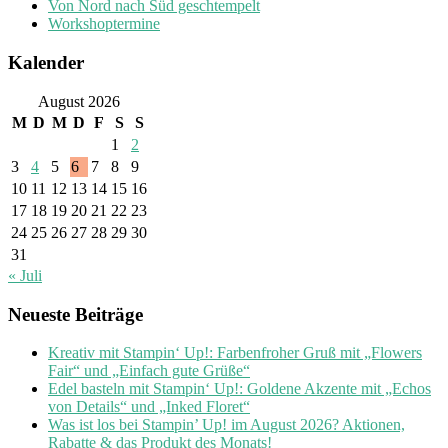
Von Nord nach Süd geschtempelt
Workshoptermine
Kalender
August 2026
M
D
M
D
F
S
S
1
2
3
4
5
6
7
8
9
10
11
12
13
14
15
16
17
18
19
20
21
22
23
24
25
26
27
28
29
30
31
« Juli
Neueste Beiträge
Kreativ mit Stampin‘ Up!: Farbenfroher Gruß mit „Flowers
Fair“ und „Einfach gute Grüße“
Edel basteln mit Stampin‘ Up!: Goldene Akzente mit „Echos
von Details“ und „Inked Floret“
Was ist los bei Stampin’ Up! im August 2026? Aktionen,
Rabatte & das Produkt des Monats!