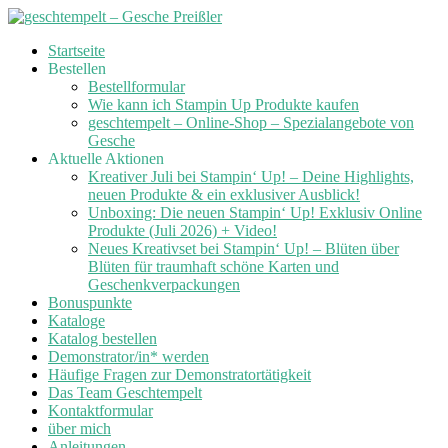
Skip
Startseite
to
Bestellen
content
Bestellformular
Wie kann ich Stampin Up Produkte kaufen
geschtempelt – Online-Shop – Spezialangebote von
Gesche
Aktuelle Aktionen
Kreativer Juli bei Stampin‘ Up! – Deine Highlights,
neuen Produkte & ein exklusiver Ausblick!
Unboxing: Die neuen Stampin‘ Up! Exklusiv Online
Produkte (Juli 2026) + Video!
Neues Kreativset bei Stampin‘ Up! – Blüten über
Blüten für traumhaft schöne Karten und
Geschenkverpackungen
Bonuspunkte
Kataloge
Katalog bestellen
Demonstrator/in* werden
Häufige Fragen zur Demonstratortätigkeit
Das Team Geschtempelt
Kontaktformular
über mich
Anleitungen