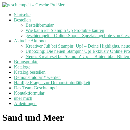
Skip
Startseite
to
Bestellen
content
Bestellformular
Wie kann ich Stampin Up Produkte kaufen
geschtempelt – Online-Shop – Spezialangebote von Ges
Aktuelle Aktionen
Kreativer Juli bei Stampin‘ Up! – Deine Highlights, neu
Unboxing: Die neuen Stampin‘ Up! Exklusiv Online Prod
Neues Kreativset bei Stampin‘ Up! – Blüten über Blüte
Bonuspunkte
Kataloge
Katalog bestellen
Demonstrator/in* werden
Häufige Fragen zur Demonstratortätigkeit
Das Team Geschtempelt
Kontaktformular
über mich
Anleitungen
Sand und Meer