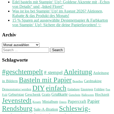
Edel basteln mit Stampin‘ Up!: Goldene Akzente mit „Echos
von Details“ und „Inked Floret“
Was ist los bei Stampin’ Up! im August 2026? Aktionen,
Rabatte & das Produkt des Monats!
15 % Sparen auf ausgewählte Designerpapier & Farbkarton
von Stampin‘ Up!: Sichere dir deine Papierfavoriten! ✨
Archiv
Archiv
Search
for:
Schlagworte
#geschtempelt
Anleitung
# stempel
Anleitung
Basteln mit Papier
in Bildern
Cardmaking
Bestellen
DIY
einfach
Demonstrator werden
Einladung
Einsteigen
Frühling
Fun
Grußkarte
Geburtstag
Geschenk
Gratis
Hochzeit
Fold
Gutschein
Halloween
Jevenstedt
Papier
Papercraft
Minialbum
Kreativ
Ostern
Rendsburg
Schleswig-
Sale-A-Bration