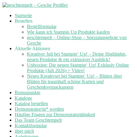
Skip
Startseite
to
Bestellen
content
Bestellformular
Wie kann ich Stampin Up Produkte kaufen
geschtempelt – Online-Shop – Spezialangebote von
Gesche
Aktuelle Aktionen
Kreativer Juli bei Stampin‘ Up! – Deine Highlights,
neuen Produkte & ein exklusiver Ausblick!
Unboxing: Die neuen Stampin‘ Up! Exklusiv Online
Produkte (Juli 2026) + Video!
Neues Kreativset bei Stampin‘ Up! – Blüten über
Blüten für traumhaft schöne Karten und
Geschenkverpackungen
Bonuspunkte
Kataloge
Katalog bestellen
Demonstrator/in* werden
Häufige Fragen zur Demonstratortätigkeit
Das Team Geschtempelt
Kontaktformular
über mich
Anleitungen