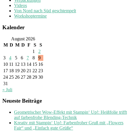
Verpackungen
Videos
Von Nord nach Süd geschtempelt
Workshoptermine
Kalender
August 2026
M
D
M
D
F
S
S
1
2
3
4
5
6
7
8
9
10
11
12
13
14
15
16
17
18
19
20
21
22
23
24
25
26
27
28
29
30
31
« Juli
Neueste Beiträge
Geometrischer Wow-Effekt mit Stampin‘ Up!: Heißfolie trifft
auf farbenfrohe Blending-Technik
Kreativ mit Stampin‘ Up!: Farbenfroher Gruß mit „Flowers
Fair“ und „Einfach gute Grüße“