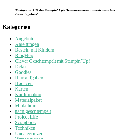
Weniger als 1 % der Stampin’ Up!-Demonstratoren weltweit erreichen
dieses Ergebnis
!
Kategorien
Angebote
Anleitungen
Basteln mit Kindern
BlogHop
Clever Geschtempelt mit Stampin´Up!
Deko
Goodies
Hausaufgaben
Hochzeit
Karten
Konfirmation
Materialpaket
Minialbum
nach geschtempelt
Project Life
Scrapbook
Techniken
Uncategorized