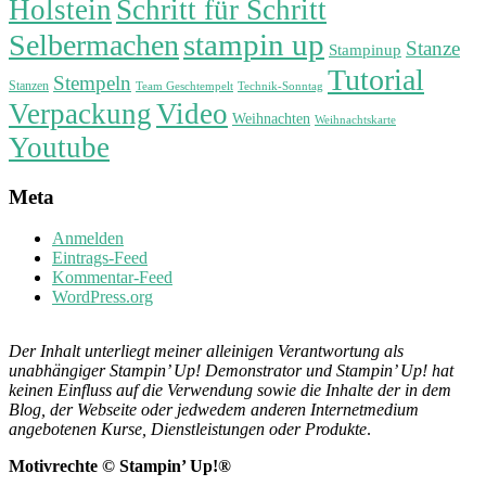
Holstein
Schritt für Schritt
stampin up
Selbermachen
Stanze
Stampinup
Tutorial
Stempeln
Stanzen
Technik-Sonntag
Team Geschtempelt
Verpackung
Video
Weihnachten
Weihnachtskarte
Youtube
Meta
Anmelden
Eintrags-Feed
Kommentar-Feed
WordPress.org
Der Inhalt unterliegt meiner alleinigen Verantwortung als
unabhängiger Stampin’ Up! Demonstrator und Stampin’ Up! hat
keinen Einfluss auf die Verwendung sowie die Inhalte der in dem
Blog, der Webseite oder jedwedem anderen Internetmedium
angebotenen Kurse, Dienstleistungen oder Produkte
.
Motivrechte © Stampin’ Up!®