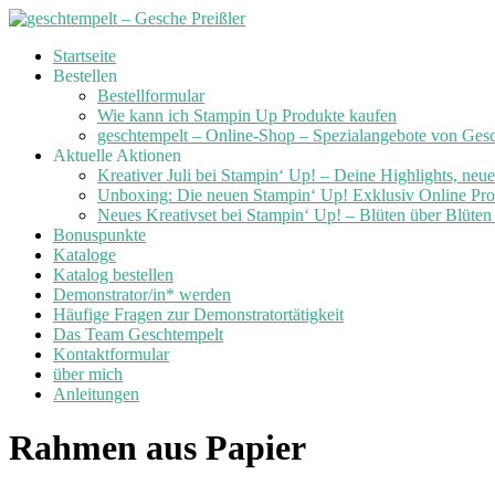
Skip
Startseite
to
Bestellen
content
Bestellformular
Wie kann ich Stampin Up Produkte kaufen
geschtempelt – Online-Shop – Spezialangebote von Ges
Aktuelle Aktionen
Kreativer Juli bei Stampin‘ Up! – Deine Highlights, neu
Unboxing: Die neuen Stampin‘ Up! Exklusiv Online Prod
Neues Kreativset bei Stampin‘ Up! – Blüten über Blüte
Bonuspunkte
Kataloge
Katalog bestellen
Demonstrator/in* werden
Häufige Fragen zur Demonstratortätigkeit
Das Team Geschtempelt
Kontaktformular
über mich
Anleitungen
Rahmen aus Papier