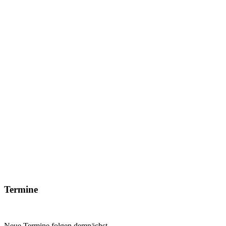
Termine
Neue Termine folgen demnächst