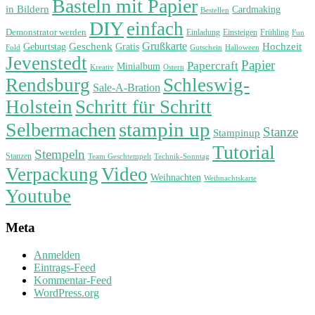
Basteln mit Papier
in Bildern
Cardmaking
Bestellen
DIY
einfach
Demonstrator werden
Einladung
Einsteigen
Frühling
Fun
Grußkarte
Geburtstag
Geschenk
Gratis
Hochzeit
Fold
Gutschein
Halloween
Jevenstedt
Papier
Papercraft
Minialbum
Kreativ
Ostern
Rendsburg
Schleswig-
Sale-A-Bration
Holstein
Schritt für Schritt
stampin up
Selbermachen
Stanze
Stampinup
Tutorial
Stempeln
Stanzen
Technik-Sonntag
Team Geschtempelt
Verpackung
Video
Weihnachten
Weihnachtskarte
Youtube
Meta
Anmelden
Eintrags-Feed
Kommentar-Feed
WordPress.org