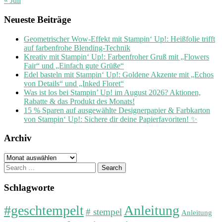
« Juli
Neueste Beiträge
Geometrischer Wow-Effekt mit Stampin‘ Up!: Heißfolie trifft
auf farbenfrohe Blending-Technik
Kreativ mit Stampin‘ Up!: Farbenfroher Gruß mit „Flowers
Fair“ und „Einfach gute Grüße“
Edel basteln mit Stampin‘ Up!: Goldene Akzente mit „Echos
von Details“ und „Inked Floret“
Was ist los bei Stampin’ Up! im August 2026? Aktionen,
Rabatte & das Produkt des Monats!
15 % Sparen auf ausgewählte Designerpapier & Farbkarton
von Stampin‘ Up!: Sichere dir deine Papierfavoriten! ✨
Archiv
Archiv
Search
for:
Schlagworte
#geschtempelt
Anleitung
# stempel
Anleitung