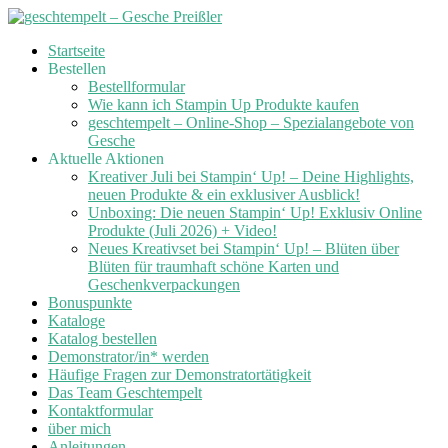
Skip
Startseite
to
Bestellen
content
Bestellformular
Wie kann ich Stampin Up Produkte kaufen
geschtempelt – Online-Shop – Spezialangebote von
Gesche
Aktuelle Aktionen
Kreativer Juli bei Stampin‘ Up! – Deine Highlights,
neuen Produkte & ein exklusiver Ausblick!
Unboxing: Die neuen Stampin‘ Up! Exklusiv Online
Produkte (Juli 2026) + Video!
Neues Kreativset bei Stampin‘ Up! – Blüten über
Blüten für traumhaft schöne Karten und
Geschenkverpackungen
Bonuspunkte
Kataloge
Katalog bestellen
Demonstrator/in* werden
Häufige Fragen zur Demonstratortätigkeit
Das Team Geschtempelt
Kontaktformular
über mich
Anleitungen