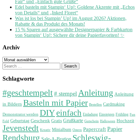
Fair“ und „Einfach gute Grüße“
Edel basteln mit Stampin‘ Up!: Goldene Akzente mit „Echos
von Details“ und „Inked Floret“
Was ist los bei Stampin’ Up! im August 2026? Aktionen,
Rabatte & das Produkt des Monats!
15 % Sparen auf ausgewählte Designerpapier & Farbkarton
von Stampin‘ Up!: Sichere dir deine Papierfavoriten! ✨
Archiv
Archiv
Search
for:
Schlagworte
#geschtempelt
Anleitung
# stempel
Anleitung
Basteln mit Papier
in Bildern
Cardmaking
Bestellen
DIY
einfach
Demonstrator werden
Einladung
Einsteigen
Frühling
Fun
Grußkarte
Geburtstag
Geschenk
Gratis
Hochzeit
Fold
Gutschein
Halloween
Jevenstedt
Papier
Papercraft
Minialbum
Kreativ
Ostern
Rendsburg
Schleswig-
Sale-A-Bration