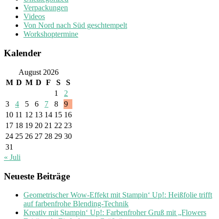
Verpackungen
Videos
Von Nord nach Süd geschtempelt
Workshoptermine
Kalender
August 2026
M
D
M
D
F
S
S
1
2
3
4
5
6
7
8
9
10
11
12
13
14
15
16
17
18
19
20
21
22
23
24
25
26
27
28
29
30
31
« Juli
Neueste Beiträge
Geometrischer Wow-Effekt mit Stampin‘ Up!: Heißfolie trifft
auf farbenfrohe Blending-Technik
Kreativ mit Stampin‘ Up!: Farbenfroher Gruß mit „Flowers