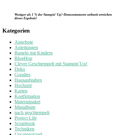
Weniger als 1 % der Stampin’ Up!-Demonstratoren weltweit erreichen
dieses Ergebnis
!
Kategorien
Angebote
Anleitungen
Basteln mit Kindern
BlogHop
Clever Geschtempelt mit Stampin´Up!
Deko
Goodies
Hausaufgaben
Hochzeit
Karten
Konfirmation
Materialpaket
Minialbum
nach geschtempelt
Project Life
Scrapbook
Techniken
Uncategorized