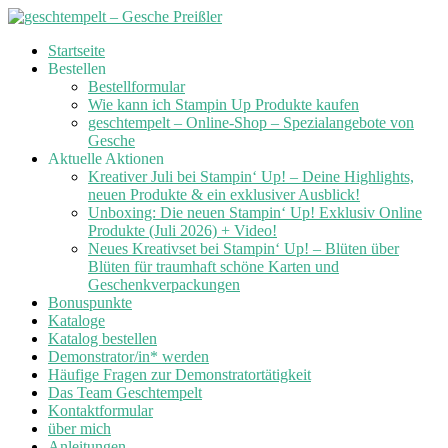
Skip
Startseite
to
Bestellen
content
Bestellformular
Wie kann ich Stampin Up Produkte kaufen
geschtempelt – Online-Shop – Spezialangebote von
Gesche
Aktuelle Aktionen
Kreativer Juli bei Stampin‘ Up! – Deine Highlights,
neuen Produkte & ein exklusiver Ausblick!
Unboxing: Die neuen Stampin‘ Up! Exklusiv Online
Produkte (Juli 2026) + Video!
Neues Kreativset bei Stampin‘ Up! – Blüten über
Blüten für traumhaft schöne Karten und
Geschenkverpackungen
Bonuspunkte
Kataloge
Katalog bestellen
Demonstrator/in* werden
Häufige Fragen zur Demonstratortätigkeit
Das Team Geschtempelt
Kontaktformular
über mich
Anleitungen