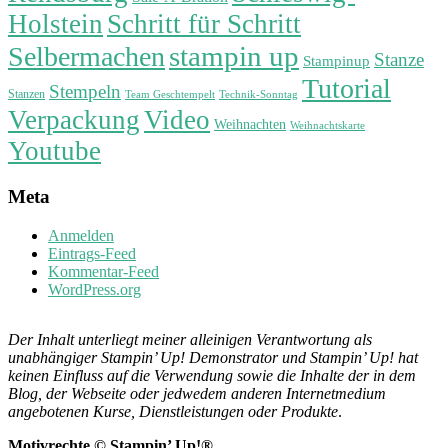
Holstein
Schritt für Schritt
stampin up
Selbermachen
Stanze
Stampinup
Tutorial
Stempeln
Stanzen
Technik-Sonntag
Team Geschtempelt
Verpackung
Video
Weihnachten
Weihnachtskarte
Youtube
Meta
Anmelden
Eintrags-Feed
Kommentar-Feed
WordPress.org
Der Inhalt unterliegt meiner alleinigen Verantwortung als
unabhängiger Stampin’ Up! Demonstrator und Stampin’ Up! hat
keinen Einfluss auf die Verwendung sowie die Inhalte der in dem
Blog, der Webseite oder jedwedem anderen Internetmedium
angebotenen Kurse, Dienstleistungen oder Produkte
.
Motivrechte © Stampin’ Up!®