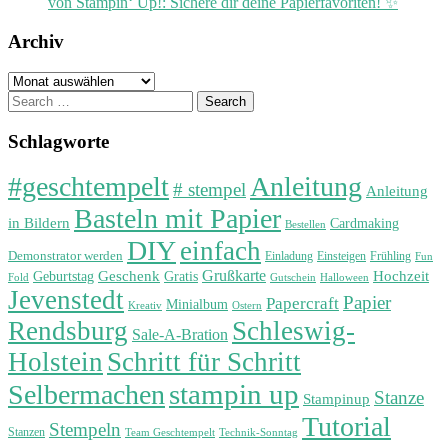
von Stampin‘ Up!: Sichere dir deine Papierfavoriten! ✨
Archiv
Archiv
Search
for:
Schlagworte
#geschtempelt
Anleitung
# stempel
Anleitung
Basteln mit Papier
in Bildern
Cardmaking
Bestellen
DIY
einfach
Demonstrator werden
Einladung
Einsteigen
Frühling
Fun
Grußkarte
Geburtstag
Geschenk
Gratis
Hochzeit
Fold
Gutschein
Halloween
Jevenstedt
Papier
Papercraft
Minialbum
Kreativ
Ostern
Rendsburg
Schleswig-
Sale-A-Bration
Holstein
Schritt für Schritt
stampin up
Selbermachen
Stanze
Stampinup
Tutorial
Stempeln
Stanzen
Technik-Sonntag
Team Geschtempelt