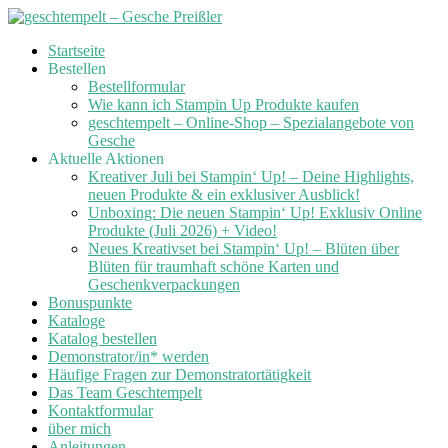
Skip
Startseite
to
Bestellen
content
Bestellformular
Wie kann ich Stampin Up Produkte kaufen
geschtempelt – Online-Shop – Spezialangebote von
Gesche
Aktuelle Aktionen
Kreativer Juli bei Stampin‘ Up! – Deine Highlights,
neuen Produkte & ein exklusiver Ausblick!
Unboxing: Die neuen Stampin‘ Up! Exklusiv Online
Produkte (Juli 2026) + Video!
Neues Kreativset bei Stampin‘ Up! – Blüten über
Blüten für traumhaft schöne Karten und
Geschenkverpackungen
Bonuspunkte
Kataloge
Katalog bestellen
Demonstrator/in* werden
Häufige Fragen zur Demonstratortätigkeit
Das Team Geschtempelt
Kontaktformular
über mich
Anleitungen