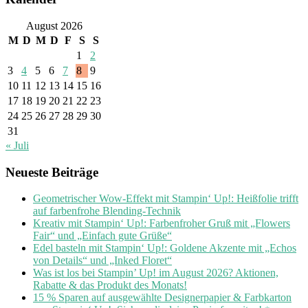
August 2026
M
D
M
D
F
S
S
1
2
3
4
5
6
7
8
9
10
11
12
13
14
15
16
17
18
19
20
21
22
23
24
25
26
27
28
29
30
31
« Juli
Neueste Beiträge
Geometrischer Wow-Effekt mit Stampin‘ Up!: Heißfolie trifft
auf farbenfrohe Blending-Technik
Kreativ mit Stampin‘ Up!: Farbenfroher Gruß mit „Flowers
Fair“ und „Einfach gute Grüße“
Edel basteln mit Stampin‘ Up!: Goldene Akzente mit „Echos
von Details“ und „Inked Floret“
Was ist los bei Stampin’ Up! im August 2026? Aktionen,
Rabatte & das Produkt des Monats!
15 % Sparen auf ausgewählte Designerpapier & Farbkarton