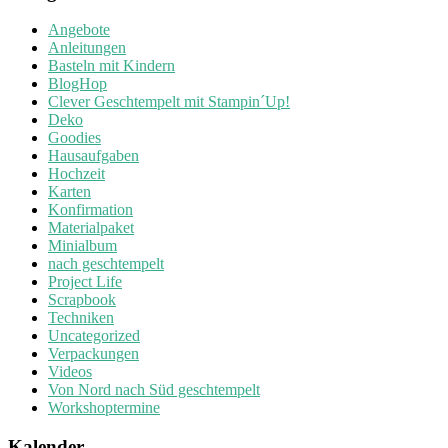
Angebote
Anleitungen
Basteln mit Kindern
BlogHop
Clever Geschtempelt mit Stampin´Up!
Deko
Goodies
Hausaufgaben
Hochzeit
Karten
Konfirmation
Materialpaket
Minialbum
nach geschtempelt
Project Life
Scrapbook
Techniken
Uncategorized
Verpackungen
Videos
Von Nord nach Süd geschtempelt
Workshoptermine
Kalender