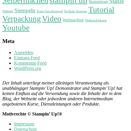
stampin up
Selbermachen
Stanze
Stampinup
Tutorial
Stempeln
Stanzen
Technik-Sonntag
Team Geschtempelt
Verpackung
Video
Weihnachten
Weihnachtskarte
Youtube
Meta
Anmelden
Eintrags-Feed
Kommentar-Feed
WordPress.org
Der Inhalt unterliegt meiner alleinigen Verantwortung als
unabhängiger Stampin’ Up! Demonstrator und Stampin’ Up! hat
keinen Einfluss auf die Verwendung sowie die Inhalte der in dem
Blog, der Webseite oder jedwedem anderen Internetmedium
angebotenen Kurse, Dienstleistungen oder Produkte
.
Motivrechte © Stampin’ Up!®
Impressum
Datenschutz