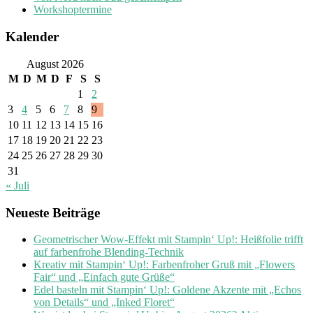
Workshoptermine
Kalender
August 2026
M
D
M
D
F
S
S
1
2
3
4
5
6
7
8
9
10
11
12
13
14
15
16
17
18
19
20
21
22
23
24
25
26
27
28
29
30
31
« Juli
Neueste Beiträge
Geometrischer Wow-Effekt mit Stampin‘ Up!: Heißfolie trifft
auf farbenfrohe Blending-Technik
Kreativ mit Stampin‘ Up!: Farbenfroher Gruß mit „Flowers
Fair“ und „Einfach gute Grüße“
Edel basteln mit Stampin‘ Up!: Goldene Akzente mit „Echos
von Details“ und „Inked Floret“