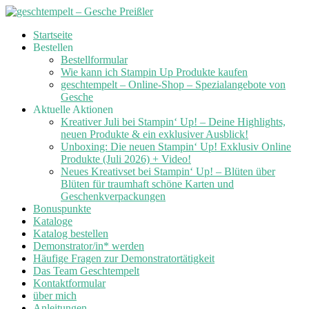
Skip
Startseite
to
Bestellen
content
Bestellformular
Wie kann ich Stampin Up Produkte kaufen
geschtempelt – Online-Shop – Spezialangebote von
Gesche
Aktuelle Aktionen
Kreativer Juli bei Stampin‘ Up! – Deine Highlights,
neuen Produkte & ein exklusiver Ausblick!
Unboxing: Die neuen Stampin‘ Up! Exklusiv Online
Produkte (Juli 2026) + Video!
Neues Kreativset bei Stampin‘ Up! – Blüten über
Blüten für traumhaft schöne Karten und
Geschenkverpackungen
Bonuspunkte
Kataloge
Katalog bestellen
Demonstrator/in* werden
Häufige Fragen zur Demonstratortätigkeit
Das Team Geschtempelt
Kontaktformular
über mich
Anleitungen