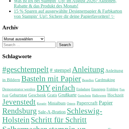
Was ist los bei Stampin’ Up! im August 2026? Aktionen,
Rabatte & das Produkt des Monats!
15 % Sparen auf ausgewählte Designerpapier & Farbkarton
von Stampin‘ Up!: Sichere dir deine Papierfavoriten! ✨
Archiv
Archiv
Search
for:
Schlagworte
#geschtempelt
Anleitung
# stempel
Anleitung
Basteln mit Papier
in Bildern
Cardmaking
Bestellen
DIY
einfach
Demonstrator werden
Einladung
Einsteigen
Frühling
Fun
Grußkarte
Geburtstag
Geschenk
Gratis
Hochzeit
Fold
Gutschein
Halloween
Jevenstedt
Papier
Papercraft
Minialbum
Kreativ
Ostern
Rendsburg
Schleswig-
Sale-A-Bration
Holstein
Schritt für Schritt