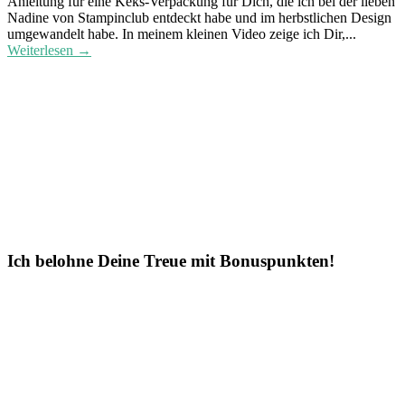
Anleitung für eine Keks-Verpackung für Dich, die ich bei der lieben
Nadine von Stampinclub entdeckt habe und im herbstlichen Design
umgewandelt habe. In meinem kleinen Video zeige ich Dir,...
Weiterlesen →
Ich belohne Deine Treue mit Bonuspunkten!