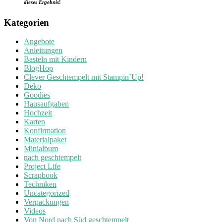
dieses Ergebnis
!
Kategorien
Angebote
Anleitungen
Basteln mit Kindern
BlogHop
Clever Geschtempelt mit Stampin´Up!
Deko
Goodies
Hausaufgaben
Hochzeit
Karten
Konfirmation
Materialpaket
Minialbum
nach geschtempelt
Project Life
Scrapbook
Techniken
Uncategorized
Verpackungen
Videos
Von Nord nach Süd geschtempelt