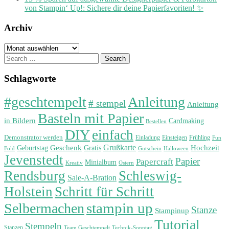
von Stampin‘ Up!: Sichere dir deine Papierfavoriten! ✨
Archiv
Archiv
Search
for:
Schlagworte
#geschtempelt
Anleitung
# stempel
Anleitung
Basteln mit Papier
in Bildern
Cardmaking
Bestellen
DIY
einfach
Demonstrator werden
Einladung
Einsteigen
Frühling
Fun
Grußkarte
Geburtstag
Geschenk
Gratis
Hochzeit
Fold
Gutschein
Halloween
Jevenstedt
Papier
Papercraft
Minialbum
Kreativ
Ostern
Rendsburg
Schleswig-
Sale-A-Bration
Holstein
Schritt für Schritt
stampin up
Selbermachen
Stanze
Stampinup
Tutorial
Stempeln
Stanzen
Technik-Sonntag
Team Geschtempelt