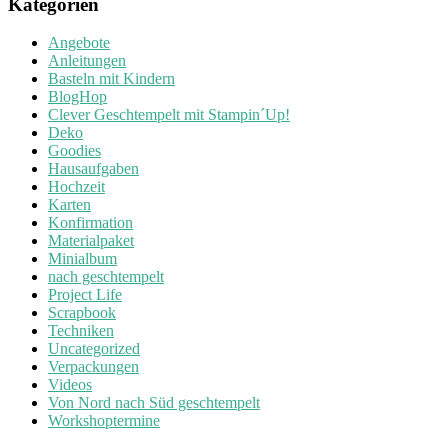
Kategorien
Angebote
Anleitungen
Basteln mit Kindern
BlogHop
Clever Geschtempelt mit Stampin´Up!
Deko
Goodies
Hausaufgaben
Hochzeit
Karten
Konfirmation
Materialpaket
Minialbum
nach geschtempelt
Project Life
Scrapbook
Techniken
Uncategorized
Verpackungen
Videos
Von Nord nach Süd geschtempelt
Workshoptermine