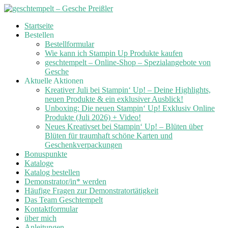
Skip
Startseite
to
Bestellen
content
Bestellformular
Wie kann ich Stampin Up Produkte kaufen
geschtempelt – Online-Shop – Spezialangebote von
Gesche
Aktuelle Aktionen
Kreativer Juli bei Stampin‘ Up! – Deine Highlights,
neuen Produkte & ein exklusiver Ausblick!
Unboxing: Die neuen Stampin‘ Up! Exklusiv Online
Produkte (Juli 2026) + Video!
Neues Kreativset bei Stampin‘ Up! – Blüten über
Blüten für traumhaft schöne Karten und
Geschenkverpackungen
Bonuspunkte
Kataloge
Katalog bestellen
Demonstrator/in* werden
Häufige Fragen zur Demonstratortätigkeit
Das Team Geschtempelt
Kontaktformular
über mich
Anleitungen