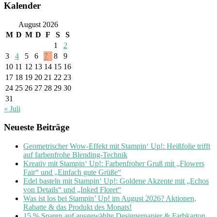
Kalender
August 2026
M
D
M
D
F
S
S
1
2
3
4
5
6
7
8
9
10
11
12
13
14
15
16
17
18
19
20
21
22
23
24
25
26
27
28
29
30
31
« Juli
Neueste Beiträge
Geometrischer Wow-Effekt mit Stampin‘ Up!: Heißfolie trifft
auf farbenfrohe Blending-Technik
Kreativ mit Stampin‘ Up!: Farbenfroher Gruß mit „Flowers
Fair“ und „Einfach gute Grüße“
Edel basteln mit Stampin‘ Up!: Goldene Akzente mit „Echos
von Details“ und „Inked Floret“
Was ist los bei Stampin’ Up! im August 2026? Aktionen,
Rabatte & das Produkt des Monats!
15 % Sparen auf ausgewählte Designerpapier & Farbkarton