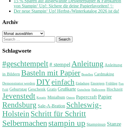
15 % Sparen auf ausgewählte Designerpapier & Farbkarton
von Stampin‘ Up!: Sichere dir deine Papierfavoriten! ✨
Der neue Stampin‘ Up! Herbst-/Winterkatalog 2026 ist da!
Archiv
Archiv
Search
for:
Schlagworte
#geschtempelt
Anleitung
# stempel
Anleitung
Basteln mit Papier
in Bildern
Cardmaking
Bestellen
DIY
einfach
Demonstrator werden
Einladung
Einsteigen
Frühling
Fun
Grußkarte
Geburtstag
Geschenk
Gratis
Hochzeit
Fold
Gutschein
Halloween
Jevenstedt
Papier
Papercraft
Minialbum
Kreativ
Ostern
Rendsburg
Schleswig-
Sale-A-Bration
Holstein
Schritt für Schritt
stampin up
Selbermachen
Stanze
Stampinup