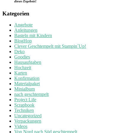
dieses Ergebnis
!
Kategorien
Angebote
Anleitungen
Basteln mit Kindern
BlogHop
Clever Geschtempelt mit Stampin´Up!
Deko
Goodies
Hausaufgaben
Hochzeit
Karten
Konfirmation
Materialpaket
Minialbum
nach geschtempelt
Project Life
Scrapbook
Techniken
Uncategorized
Verpackungen
Videos
Von Nord nach Süd geschtempelt