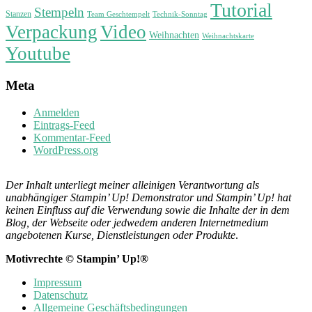
Tutorial
Stempeln
Stanzen
Technik-Sonntag
Team Geschtempelt
Verpackung
Video
Weihnachten
Weihnachtskarte
Youtube
Meta
Anmelden
Eintrags-Feed
Kommentar-Feed
WordPress.org
Der Inhalt unterliegt meiner alleinigen Verantwortung als
unabhängiger Stampin’ Up! Demonstrator und Stampin’ Up! hat
keinen Einfluss auf die Verwendung sowie die Inhalte der in dem
Blog, der Webseite oder jedwedem anderen Internetmedium
angebotenen Kurse, Dienstleistungen oder Produkte
.
Motivrechte © Stampin’ Up!®
Impressum
Datenschutz
Allgemeine Geschäftsbedingungen