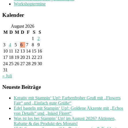
Workshoptermine
Kalender
August 2026
M
D
M
D
F
S
S
1
2
3
4
5
6
7
8
9
10
11
12
13
14
15
16
17
18
19
20
21
22
23
24
25
26
27
28
29
30
31
« Juli
Neueste Beiträge
Kreativ mit Stampin‘ Up!: Farbenfroher Gruß mit „Flowers
Fair“ und „Einfach gute Grüße“
Edel basteln mit Stampin‘ Up!: Goldene Akzente mit „Echos
von Details“ und „Inked Floret“
Was ist los bei Stampin’ Up! im August 2026? Aktionen,
Rabatte & das Produkt des Monats!