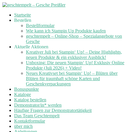
Skip
Startseite
to
Bestellen
content
Bestellformular
Wie kann ich Stampin Up Produkte kaufen
geschtempelt – Online-Shop – Spezialangebote von
Gesche
Aktuelle Aktionen
Kreativer Juli bei Stampin‘ Up! – Deine Highlights,
neuen Produkte & ein exklusiver Ausblick!
Unboxing: Die neuen Stampin‘ Up! Exklusiv Online
Produkte (Juli 2026) + Video!
Neues Kreativset bei Stampin‘ Up! – Blüten über
Blüten für traumhaft schöne Karten und
Geschenkverpackungen
Bonuspunkte
Kataloge
Katalog bestellen
Demonstrator/in* werden
Häufige Fragen zur Demonstratortätigkeit
Das Team Geschtempelt
Kontaktformular
über mich
Anleitungen