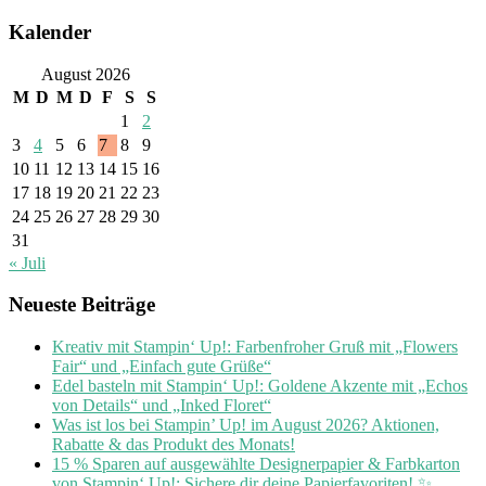
Kalender
August 2026
M
D
M
D
F
S
S
1
2
3
4
5
6
7
8
9
10
11
12
13
14
15
16
17
18
19
20
21
22
23
24
25
26
27
28
29
30
31
« Juli
Neueste Beiträge
Kreativ mit Stampin‘ Up!: Farbenfroher Gruß mit „Flowers
Fair“ und „Einfach gute Grüße“
Edel basteln mit Stampin‘ Up!: Goldene Akzente mit „Echos
von Details“ und „Inked Floret“
Was ist los bei Stampin’ Up! im August 2026? Aktionen,
Rabatte & das Produkt des Monats!
15 % Sparen auf ausgewählte Designerpapier & Farbkarton
von Stampin‘ Up!: Sichere dir deine Papierfavoriten! ✨