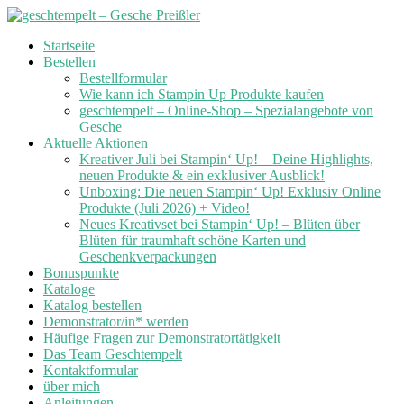
Skip
Startseite
to
Bestellen
content
Bestellformular
Wie kann ich Stampin Up Produkte kaufen
geschtempelt – Online-Shop – Spezialangebote von
Gesche
Aktuelle Aktionen
Kreativer Juli bei Stampin‘ Up! – Deine Highlights,
neuen Produkte & ein exklusiver Ausblick!
Unboxing: Die neuen Stampin‘ Up! Exklusiv Online
Produkte (Juli 2026) + Video!
Neues Kreativset bei Stampin‘ Up! – Blüten über
Blüten für traumhaft schöne Karten und
Geschenkverpackungen
Bonuspunkte
Kataloge
Katalog bestellen
Demonstrator/in* werden
Häufige Fragen zur Demonstratortätigkeit
Das Team Geschtempelt
Kontaktformular
über mich
Anleitungen