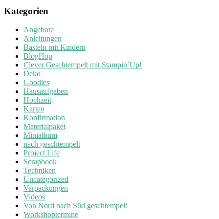
Kategorien
Angebote
Anleitungen
Basteln mit Kindern
BlogHop
Clever Geschtempelt mit Stampin´Up!
Deko
Goodies
Hausaufgaben
Hochzeit
Karten
Konfirmation
Materialpaket
Minialbum
nach geschtempelt
Project Life
Scrapbook
Techniken
Uncategorized
Verpackungen
Videos
Von Nord nach Süd geschtempelt
Workshoptermine