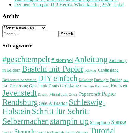
Der neue Stampin‘ Up! Herbst-/Winterkatalog 2026 ist da!
Archiv
Archiv
Search
for:
Schlagworte
#geschtempelt
Anleitung
# stempel
Anleitung
Basteln mit Papier
in Bildern
Cardmaking
Bestellen
DIY
einfach
Demonstrator werden
Einladung
Einsteigen
Frühling
Fun
Grußkarte
Geburtstag
Geschenk
Gratis
Hochzeit
Fold
Gutschein
Halloween
Jevenstedt
Papier
Papercraft
Minialbum
Kreativ
Ostern
Rendsburg
Schleswig-
Sale-A-Bration
Holstein
Schritt für Schritt
stampin up
Selbermachen
Stanze
Stampinup
Tutorial
Stempeln
Stanzen
Technik-Sonntag
Team Geschtempelt