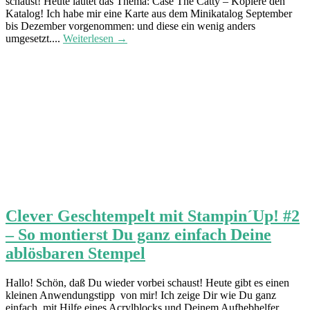
schaust! Heute lautet das Thema: Case The Catty – Kopiere den
Katalog! Ich habe mir eine Karte aus dem Minikatalog September
bis Dezember vorgenommen: und diese ein wenig anders
umgesetzt....
Weiterlesen →
Clever Geschtempelt mit Stampin´Up! #2
– So montierst Du ganz einfach Deine
ablösbaren Stempel
Hallo! Schön, daß Du wieder vorbei schaust! Heute gibt es einen
kleinen Anwendungstipp von mir! Ich zeige Dir wie Du ganz
einfach, mit Hilfe eines Acrylblocks und Deinem Aufhebhelfer,