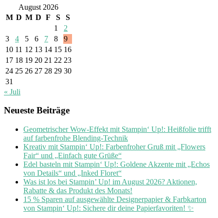
August 2026
M
D
M
D
F
S
S
1
2
3
4
5
6
7
8
9
10
11
12
13
14
15
16
17
18
19
20
21
22
23
24
25
26
27
28
29
30
31
« Juli
Neueste Beiträge
Geometrischer Wow-Effekt mit Stampin‘ Up!: Heißfolie trifft
auf farbenfrohe Blending-Technik
Kreativ mit Stampin‘ Up!: Farbenfroher Gruß mit „Flowers
Fair“ und „Einfach gute Grüße“
Edel basteln mit Stampin‘ Up!: Goldene Akzente mit „Echos
von Details“ und „Inked Floret“
Was ist los bei Stampin’ Up! im August 2026? Aktionen,
Rabatte & das Produkt des Monats!
15 % Sparen auf ausgewählte Designerpapier & Farbkarton
von Stampin‘ Up!: Sichere dir deine Papierfavoriten! ✨