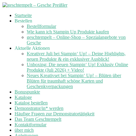
Skip
Startseite
to
Bestellen
content
Bestellformular
Wie kann ich Stampin Up Produkte kaufen
geschtempelt – Online-Shop – Spezialangebote von
Gesche
Aktuelle Aktionen
Kreativer Juli bei Stampin‘ Up! – Deine Highlights,
neuen Produkte & ein exklusiver Ausblick!
Unboxing: Die neuen Stampin‘ Up! Exklusiv Online
Produkte (Juli 2026) + Video!
Neues Kreativset bei Stampin‘ Up! – Blüten über
Blüten für traumhaft schöne Karten und
Geschenkverpackungen
Bonuspunkte
Kataloge
Katalog bestellen
Demonstrator/in* werden
Häufige Fragen zur Demonstratortätigkeit
Das Team Geschtempelt
Kontaktformular
über mich
Anleitungen