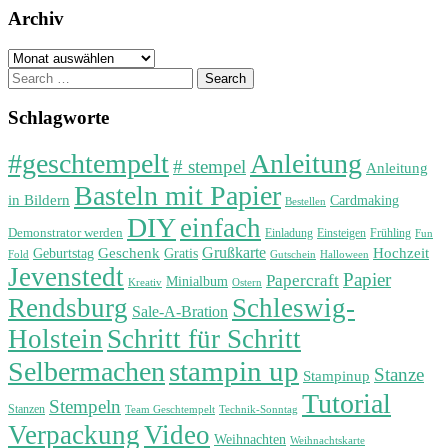
Archiv
Archiv
Search
for:
Schlagworte
#geschtempelt
Anleitung
# stempel
Anleitung
Basteln mit Papier
in Bildern
Cardmaking
Bestellen
DIY
einfach
Demonstrator werden
Einladung
Einsteigen
Frühling
Fun
Grußkarte
Geburtstag
Geschenk
Gratis
Hochzeit
Fold
Gutschein
Halloween
Jevenstedt
Papier
Papercraft
Minialbum
Kreativ
Ostern
Rendsburg
Schleswig-
Sale-A-Bration
Holstein
Schritt für Schritt
stampin up
Selbermachen
Stanze
Stampinup
Tutorial
Stempeln
Stanzen
Technik-Sonntag
Team Geschtempelt
Verpackung
Video
Weihnachten
Weihnachtskarte