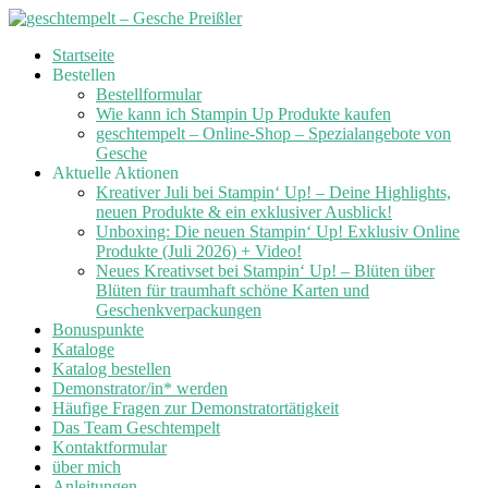
Skip
Startseite
to
Bestellen
content
Bestellformular
Wie kann ich Stampin Up Produkte kaufen
geschtempelt – Online-Shop – Spezialangebote von
Gesche
Aktuelle Aktionen
Kreativer Juli bei Stampin‘ Up! – Deine Highlights,
neuen Produkte & ein exklusiver Ausblick!
Unboxing: Die neuen Stampin‘ Up! Exklusiv Online
Produkte (Juli 2026) + Video!
Neues Kreativset bei Stampin‘ Up! – Blüten über
Blüten für traumhaft schöne Karten und
Geschenkverpackungen
Bonuspunkte
Kataloge
Katalog bestellen
Demonstrator/in* werden
Häufige Fragen zur Demonstratortätigkeit
Das Team Geschtempelt
Kontaktformular
über mich
Anleitungen