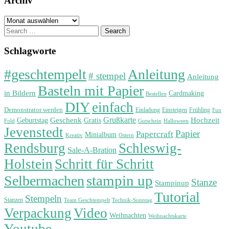
Archiv
Archiv
Search
for:
Schlagworte
#geschtempelt
Anleitung
# stempel
Anleitung
Basteln mit Papier
in Bildern
Cardmaking
Bestellen
DIY
einfach
Demonstrator werden
Einladung
Einsteigen
Frühling
Fun
Grußkarte
Geburtstag
Geschenk
Gratis
Hochzeit
Fold
Gutschein
Halloween
Jevenstedt
Papier
Papercraft
Minialbum
Kreativ
Ostern
Rendsburg
Schleswig-
Sale-A-Bration
Holstein
Schritt für Schritt
stampin up
Selbermachen
Stanze
Stampinup
Tutorial
Stempeln
Stanzen
Technik-Sonntag
Team Geschtempelt
Verpackung
Video
Weihnachten
Weihnachtskarte