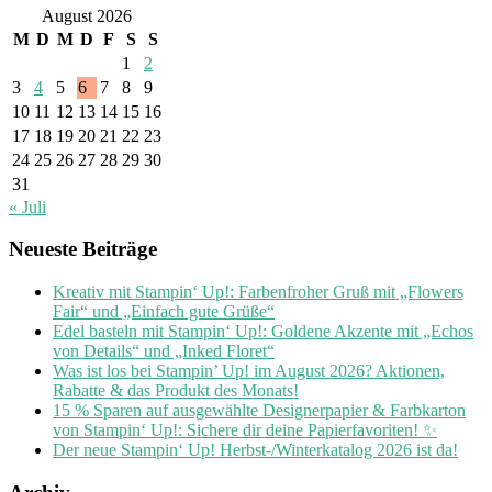
August 2026
M
D
M
D
F
S
S
1
2
3
4
5
6
7
8
9
10
11
12
13
14
15
16
17
18
19
20
21
22
23
24
25
26
27
28
29
30
31
« Juli
Neueste Beiträge
Kreativ mit Stampin‘ Up!: Farbenfroher Gruß mit „Flowers
Fair“ und „Einfach gute Grüße“
Edel basteln mit Stampin‘ Up!: Goldene Akzente mit „Echos
von Details“ und „Inked Floret“
Was ist los bei Stampin’ Up! im August 2026? Aktionen,
Rabatte & das Produkt des Monats!
15 % Sparen auf ausgewählte Designerpapier & Farbkarton
von Stampin‘ Up!: Sichere dir deine Papierfavoriten! ✨
Der neue Stampin‘ Up! Herbst-/Winterkatalog 2026 ist da!