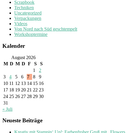
Scrapbook
Techniken
Uncategorized
Verpackungen
Videos
Von Nord nach Süd geschtempelt
Workshoptermine
Kalender
August 2026
M
D
M
D
F
S
S
1
2
3
4
5
6
7
8
9
10
11
12
13
14
15
16
17
18
19
20
21
22
23
24
25
26
27
28
29
30
31
« Juli
Neueste Beiträge
Kreativ mit Stampin‘ Up!: Farbenfroher Gruß mit „Flowers