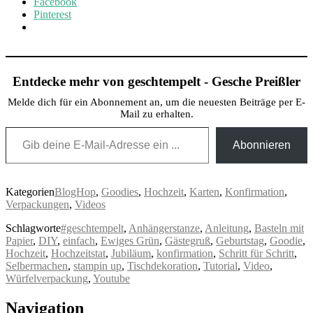
Facebook
Pinterest
Entdecke mehr von geschtempelt - Gesche Preißler
Melde dich für ein Abonnement an, um die neuesten Beiträge per E-
Mail zu erhalten.
Gib deine E-Mail-Adresse ein ...
Abonnieren
Kategorien
BlogHop
,
Goodies
,
Hochzeit
,
Karten
,
Konfirmation
,
Verpackungen
,
Videos
Schlagworte
#geschtempelt
,
Anhängerstanze
,
Anleitung
,
Basteln mit
Papier
,
DIY
,
einfach
,
Ewiges Grün
,
Gästegruß
,
Geburtstag
,
Goodie
,
Hochzeit
,
Hochzeitstat
,
Jubiläum
,
konfirmation
,
Schritt für Schritt
,
Selbermachen
,
stampin up
,
Tischdekoration
,
Tutorial
,
Video
,
Würfelverpackung
,
Youtube
Post
Navigation