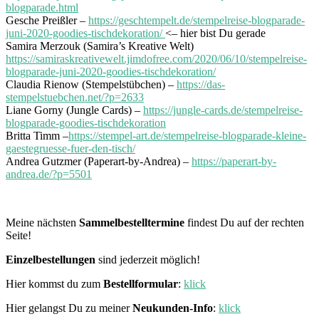
blogparade.html
Gesche Preißler –
https://geschtempelt.de/stempelreise-blogparade-
juni-2020-goodies-tischdekoration/
<– hier bist Du gerade
Samira Merzouk (Samira’s Kreative Welt)
https://samiraskreativewelt.jimdofree.com/2020/06/10/stempelreise-
blogparade-juni-2020-goodies-tischdekoration/
Claudia Rienow (Stempelstübchen) –
https://das-
stempelstuebchen.net/?p=2633
Liane Gorny (Jungle Cards) –
https://jungle-cards.de/stempelreise-
blogparade-goodies-tischdekoration
Britta Timm –
https://stempel-art.de/stempelreise-blogparade-kleine-
gaestegruesse-fuer-den-tisch/
Andrea Gutzmer (Paperart-by-Andrea) –
https://paperart-by-
andrea.de/?p=5501
Meine nächsten
Sammelbestelltermine
findest Du auf der rechten
Seite!
Einzelbestellungen
sind jederzeit möglich!
Hier kommst du zum
Bestellformular
:
klick
Hier gelangst Du zu meiner
Neukunden-Info
:
klick