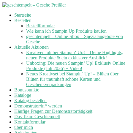
Skip
Startseite
to
Bestellen
content
Bestellformular
Wie kann ich Stampin Up Produkte kaufen
geschtempelt – Online-Shop – Spezialangebote von
Gesche
Aktuelle Aktionen
Kreativer Juli bei Stampin‘ Up! – Deine Highlights,
neuen Produkte & ein exklusiver Ausblick!
Unboxing: Die neuen Stampin‘ Up! Exklusiv Online
Produkte (Juli 2026) + Video!
Neues Kreativset bei Stampin‘ Up! – Blüten über
Blüten für traumhaft schöne Karten und
Geschenkverpackungen
Bonuspunkte
Kataloge
Katalog bestellen
Demonstrator/in* werden
Häufige Fragen zur Demonstratortätigkeit
Das Team Geschtempelt
Kontaktformular
über mich
Anleitungen