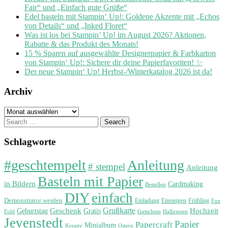
Fair“ und „Einfach gute Grüße“
Edel basteln mit Stampin‘ Up!: Goldene Akzente mit „Echos
von Details“ und „Inked Floret“
Was ist los bei Stampin’ Up! im August 2026? Aktionen,
Rabatte & das Produkt des Monats!
15 % Sparen auf ausgewählte Designerpapier & Farbkarton
von Stampin‘ Up!: Sichere dir deine Papierfavoriten! ✨
Der neue Stampin‘ Up! Herbst-/Winterkatalog 2026 ist da!
Archiv
Archiv
Search
for:
Schlagworte
#geschtempelt
Anleitung
# stempel
Anleitung
Basteln mit Papier
in Bildern
Cardmaking
Bestellen
DIY
einfach
Demonstrator werden
Einladung
Einsteigen
Frühling
Fun
Grußkarte
Geburtstag
Geschenk
Gratis
Hochzeit
Fold
Gutschein
Halloween
Jevenstedt
Papier
Papercraft
Minialbum
Kreativ
Ostern