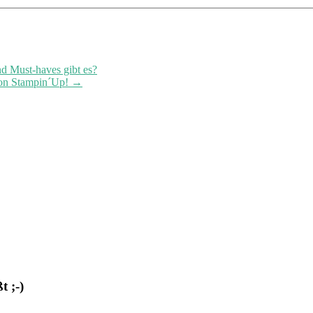
d Must-haves gibt es?
von Stampin´Up!
→
 ;-)