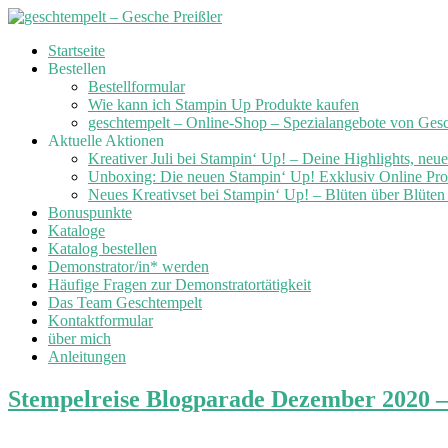
Skip
Startseite
to
Bestellen
content
Bestellformular
Wie kann ich Stampin Up Produkte kaufen
geschtempelt – Online-Shop – Spezialangebote von Ges
Aktuelle Aktionen
Kreativer Juli bei Stampin‘ Up! – Deine Highlights, neu
Unboxing: Die neuen Stampin‘ Up! Exklusiv Online Prod
Neues Kreativset bei Stampin‘ Up! – Blüten über Blüte
Bonuspunkte
Kataloge
Katalog bestellen
Demonstrator/in* werden
Häufige Fragen zur Demonstratortätigkeit
Das Team Geschtempelt
Kontaktformular
über mich
Anleitungen
Stempelreise Blogparade Dezember 2020 