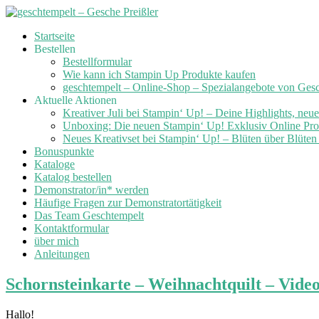
Skip
Startseite
to
Bestellen
content
Bestellformular
Wie kann ich Stampin Up Produkte kaufen
geschtempelt – Online-Shop – Spezialangebote von Ges
Aktuelle Aktionen
Kreativer Juli bei Stampin‘ Up! – Deine Highlights, neu
Unboxing: Die neuen Stampin‘ Up! Exklusiv Online Prod
Neues Kreativset bei Stampin‘ Up! – Blüten über Blüte
Bonuspunkte
Kataloge
Katalog bestellen
Demonstrator/in* werden
Häufige Fragen zur Demonstratortätigkeit
Das Team Geschtempelt
Kontaktformular
über mich
Anleitungen
Schornsteinkarte – Weihnachtquilt – Vide
Hallo!