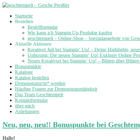
Skip
Startseite
to
Bestellen
content
Bestellformular
Wie kann ich Stampin Up Produkte kaufen
geschtempelt – Online-Shop – Spezialangebote von Ges
Aktuelle Aktionen
Kreativer Juli bei Stampin‘ Up! – Deine Highlights, neu
Unboxing: Die neuen Stampin‘ Up! Exklusiv Online Prod
Neues Kreativset bei Stampin‘ Up! – Blüten über Blüte
Bonuspunkte
Kataloge
Katalog bestellen
Demonstrator/in* werden
Häufige Fragen zur Demonstratortätigkeit
Das Team Geschtempelt
Kontaktformular
über mich
Anleitungen
Neu, neu, neu!! Bonuspunkte bei Geschtem
Hallo!