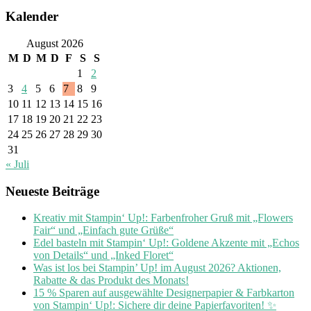
Kalender
August 2026
M
D
M
D
F
S
S
1
2
3
4
5
6
7
8
9
10
11
12
13
14
15
16
17
18
19
20
21
22
23
24
25
26
27
28
29
30
31
« Juli
Neueste Beiträge
Kreativ mit Stampin‘ Up!: Farbenfroher Gruß mit „Flowers
Fair“ und „Einfach gute Grüße“
Edel basteln mit Stampin‘ Up!: Goldene Akzente mit „Echos
von Details“ und „Inked Floret“
Was ist los bei Stampin’ Up! im August 2026? Aktionen,
Rabatte & das Produkt des Monats!
15 % Sparen auf ausgewählte Designerpapier & Farbkarton
von Stampin‘ Up!: Sichere dir deine Papierfavoriten! ✨