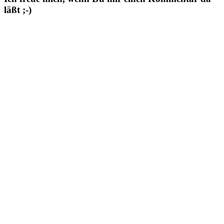
läßt ;-)