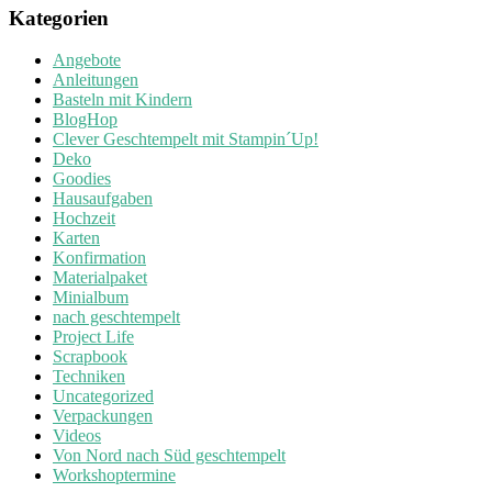
Kategorien
Angebote
Anleitungen
Basteln mit Kindern
BlogHop
Clever Geschtempelt mit Stampin´Up!
Deko
Goodies
Hausaufgaben
Hochzeit
Karten
Konfirmation
Materialpaket
Minialbum
nach geschtempelt
Project Life
Scrapbook
Techniken
Uncategorized
Verpackungen
Videos
Von Nord nach Süd geschtempelt
Workshoptermine