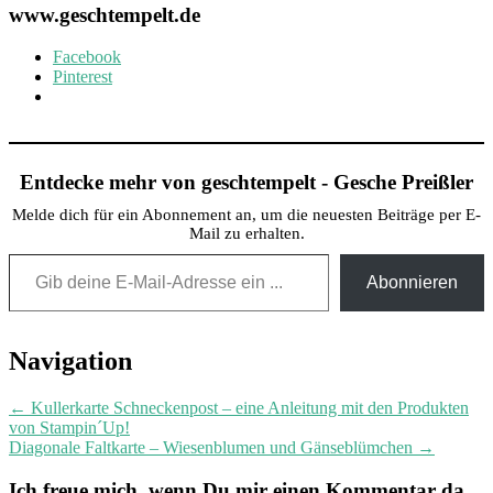
www.geschtempelt.de
Facebook
Pinterest
Entdecke mehr von geschtempelt - Gesche Preißler
Melde dich für ein Abonnement an, um die neuesten Beiträge per E-
Mail zu erhalten.
Gib deine E-Mail-Adresse ein ...
Abonnieren
Post
Navigation
navigation
←
Kullerkarte Schneckenpost – eine Anleitung mit den Produkten
von Stampin´Up!
Diagonale Faltkarte – Wiesenblumen und Gänseblümchen
→
Ich freue mich, wenn Du mir einen Kommentar da