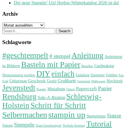
Der neue Stampin‘ Up! Herbst-/Winterkatalog 2026 ist da!
Archiv
Archiv
Search
for:
Schlagworte
#geschtempelt
Anleitung
# stempel
Anleitung
Basteln mit Papier
in Bildern
Cardmaking
Bestellen
DIY
einfach
Demonstrator werden
Einladung
Einsteigen
Frühling
Fun
Grußkarte
Geburtstag
Geschenk
Gratis
Hochzeit
Fold
Gutschein
Halloween
Jevenstedt
Papier
Papercraft
Minialbum
Kreativ
Ostern
Rendsburg
Schleswig-
Sale-A-Bration
Holstein
Schritt für Schritt
stampin up
Selbermachen
Stanze
Stampinup
Tutorial
Stempeln
Stanzen
Technik-Sonntag
Team Geschtempelt