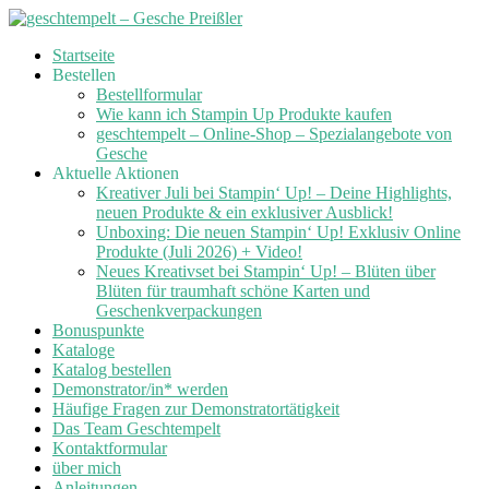
Skip
Startseite
to
Bestellen
content
Bestellformular
Wie kann ich Stampin Up Produkte kaufen
geschtempelt – Online-Shop – Spezialangebote von
Gesche
Aktuelle Aktionen
Kreativer Juli bei Stampin‘ Up! – Deine Highlights,
neuen Produkte & ein exklusiver Ausblick!
Unboxing: Die neuen Stampin‘ Up! Exklusiv Online
Produkte (Juli 2026) + Video!
Neues Kreativset bei Stampin‘ Up! – Blüten über
Blüten für traumhaft schöne Karten und
Geschenkverpackungen
Bonuspunkte
Kataloge
Katalog bestellen
Demonstrator/in* werden
Häufige Fragen zur Demonstratortätigkeit
Das Team Geschtempelt
Kontaktformular
über mich
Anleitungen