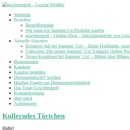
Skip
Startseite
to
Bestellen
content
Bestellformular
Wie kann ich Stampin Up Produkte kaufen
geschtempelt – Online-Shop – Spezialangebote von Ges
Aktuelle Aktionen
Kreativer Juli bei Stampin‘ Up! – Deine Highlights, neu
Unboxing: Die neuen Stampin‘ Up! Exklusiv Online Prod
Neues Kreativset bei Stampin‘ Up! – Blüten über Blüte
Bonuspunkte
Kataloge
Katalog bestellen
Demonstrator/in* werden
Häufige Fragen zur Demonstratortätigkeit
Das Team Geschtempelt
Kontaktformular
über mich
Anleitungen
Kullerndes Törtchen
Hallo!