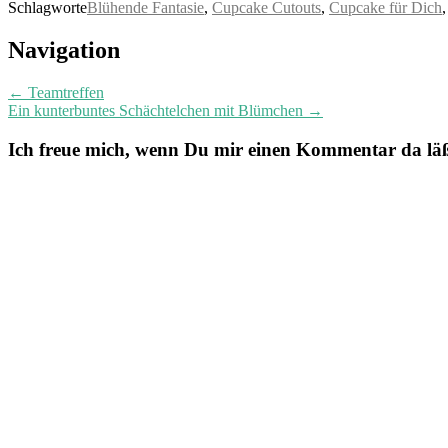
Schlagworte
Blühende Fantasie
,
Cupcake Cutouts
,
Cupcake für Dich
Post
Navigation
navigation
←
Teamtreffen
Ein kunterbuntes Schächtelchen mit Blümchen
→
Ich freue mich, wenn Du mir einen Kommentar da läßt