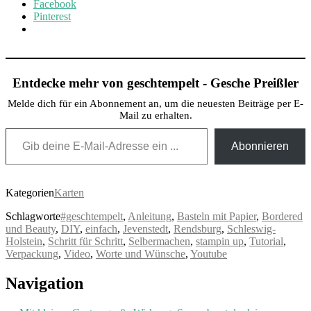
Facebook
Pinterest
Entdecke mehr von geschtempelt - Gesche Preißler
Melde dich für ein Abonnement an, um die neuesten Beiträge per E-
Mail zu erhalten.
Gib deine E-Mail-Adresse ein ...
Abonnieren
Kategorien
Karten
Schlagworte
#geschtempelt
,
Anleitung
,
Basteln mit Papier
,
Bordered
und Beauty
,
DIY
,
einfach
,
Jevenstedt
,
Rendsburg
,
Schleswig-
Holstein
,
Schritt für Schritt
,
Selbermachen
,
stampin up
,
Tutorial
,
Verpackung
,
Video
,
Worte und Wünsche
,
Youtube
Post
Navigation
navigation