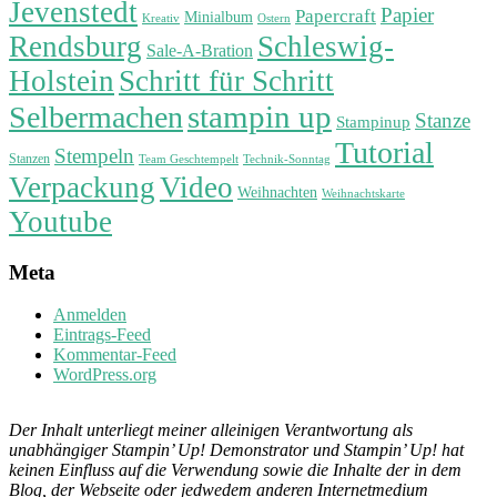
Jevenstedt
Papier
Papercraft
Minialbum
Kreativ
Ostern
Rendsburg
Schleswig-
Sale-A-Bration
Holstein
Schritt für Schritt
stampin up
Selbermachen
Stanze
Stampinup
Tutorial
Stempeln
Stanzen
Technik-Sonntag
Team Geschtempelt
Verpackung
Video
Weihnachten
Weihnachtskarte
Youtube
Meta
Anmelden
Eintrags-Feed
Kommentar-Feed
WordPress.org
Der Inhalt unterliegt meiner alleinigen Verantwortung als
unabhängiger Stampin’ Up! Demonstrator und Stampin’ Up! hat
keinen Einfluss auf die Verwendung sowie die Inhalte der in dem
Blog, der Webseite oder jedwedem anderen Internetmedium