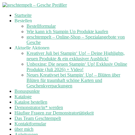
Skip
Startseite
to
Bestellen
content
Bestellformular
Wie kann ich Stampin Up Produkte kaufen
geschtempelt – Online-Shop – Spezialangebote von
Gesche
Aktuelle Aktionen
Kreativer Juli bei Stampin‘ Up! – Deine Highlights,
neuen Produkte & ein exklusiver Ausblick!
Unboxing: Die neuen Stampin‘ Up! Exklusiv Online
Produkte (Juli 2026) + Video!
Neues Kreativset bei Stampin‘ Up! – Blüten über
Blüten für traumhaft schöne Karten und
Geschenkverpackungen
Bonuspunkte
Kataloge
Katalog bestellen
Demonstrator/in* werden
Häufige Fragen zur Demonstratortätigkeit
Das Team Geschtempelt
Kontaktformular
über mich
Anleitungen