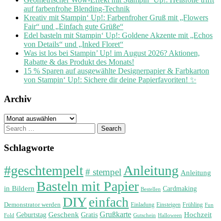
auf farbenfrohe Blending-Technik
Kreativ mit Stampin‘ Up!: Farbenfroher Gruß mit „Flowers
Fair“ und „Einfach gute Grüße“
Edel basteln mit Stampin‘ Up!: Goldene Akzente mit „Echos
von Details“ und „Inked Floret“
Was ist los bei Stampin’ Up! im August 2026? Aktionen,
Rabatte & das Produkt des Monats!
15 % Sparen auf ausgewählte Designerpapier & Farbkarton
von Stampin‘ Up!: Sichere dir deine Papierfavoriten! ✨
Archiv
Archiv
Search
for:
Schlagworte
#geschtempelt
Anleitung
# stempel
Anleitung
Basteln mit Papier
in Bildern
Cardmaking
Bestellen
DIY
einfach
Demonstrator werden
Einladung
Einsteigen
Frühling
Fun
Grußkarte
Geburtstag
Geschenk
Gratis
Hochzeit
Fold
Gutschein
Halloween