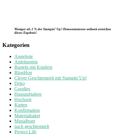
Weniger als 1 % der Stampin’ Up!-Demonstratoren weltweit erreichen
dieses Ergebnis
!
Kategorien
Angebote
Anleitungen
Basteln mit Kindern
BlogHop
Clever Geschtempelt mit Stampin´Up!
Deko
Goodies
Hausaufgaben
Hochzeit
Karten
Konfirmation
Materialpaket
Minialbum
nach geschtempelt
Project Life