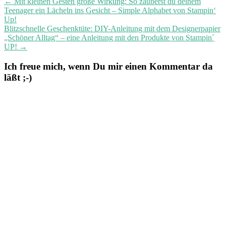
←
Mit kleinen Gesten große Wirkung: So zauberst du deinem
Teenager ein Lächeln ins Gesicht – Simple Alphabet von Stampin‘
Up!
Blitzschnelle Geschenktüte: DIY-Anleitung mit dem Designerpapier
„Schöner Alltag“ – eine Anleitung mit den Produkte von Stampin´
UP!
→
Ich freue mich, wenn Du mir einen Kommentar da
läßt ;-)