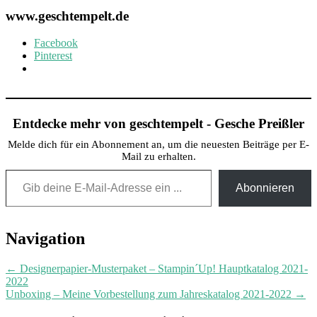
www.geschtempelt.de
Facebook
Pinterest
Entdecke mehr von geschtempelt - Gesche Preißler
Melde dich für ein Abonnement an, um die neuesten Beiträge per E-
Mail zu erhalten.
Gib deine E-Mail-Adresse ein ...
Abonnieren
Post
Navigation
navigation
←
Designerpapier-Musterpaket – Stampin´Up! Hauptkatalog 2021-
2022
Unboxing – Meine Vorbestellung zum Jahreskatalog 2021-2022
→