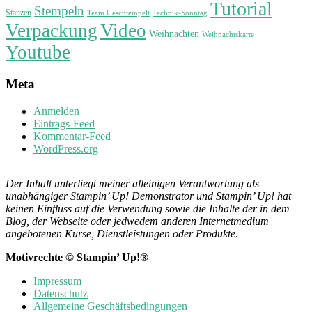
Tutorial
Stempeln
Stanzen
Technik-Sonntag
Team Geschtempelt
Verpackung
Video
Weihnachten
Weihnachtskarte
Youtube
Meta
Anmelden
Eintrags-Feed
Kommentar-Feed
WordPress.org
Der Inhalt unterliegt meiner alleinigen Verantwortung als
unabhängiger Stampin’ Up! Demonstrator und Stampin’ Up! hat
keinen Einfluss auf die Verwendung sowie die Inhalte der in dem
Blog, der Webseite oder jedwedem anderen Internetmedium
angebotenen Kurse, Dienstleistungen oder Produkte
.
Motivrechte © Stampin’ Up!®
Impressum
Datenschutz
Allgemeine Geschäftsbedingungen