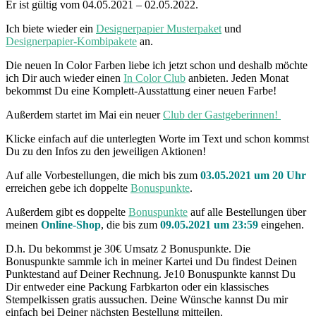
Er ist gültig vom 04.05.2021 – 02.05.2022.
Ich biete wieder ein
Designerpapier Musterpaket
und
Designerpapier-Kombipakete
an.
Die neuen In Color Farben liebe ich jetzt schon und deshalb möchte
ich Dir auch wieder einen
In Color Club
anbieten. Jeden Monat
bekommst Du eine Komplett-Ausstattung einer neuen Farbe!
Außerdem startet im Mai ein neuer
Club der Gastgeberinnen!
Klicke einfach auf die unterlegten Worte im Text und schon kommst
Du zu den Infos zu den jeweiligen Aktionen!
Auf alle Vorbestellungen, die mich bis zum
03.05.2021 um 20 Uhr
erreichen gebe ich doppelte
Bonuspunkte
.
Außerdem gibt es doppelte
Bonuspunkte
auf alle Bestellungen über
meinen
Online-Shop
, die bis zum
09.05.2021 um 23:59
eingehen.
D.h. Du bekommst je 30€ Umsatz 2 Bonuspunkte. Die
Bonuspunkte sammle ich in meiner Kartei und Du findest Deinen
Punktestand auf Deiner Rechnung. Je10 Bonuspunkte kannst Du
Dir entweder eine Packung Farbkarton oder ein klassisches
Stempelkissen gratis aussuchen. Deine Wünsche kannst Du mir
einfach bei Deiner nächsten Bestellung mitteilen.