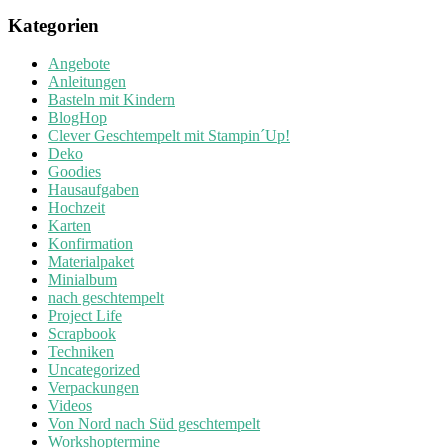
Kategorien
Angebote
Anleitungen
Basteln mit Kindern
BlogHop
Clever Geschtempelt mit Stampin´Up!
Deko
Goodies
Hausaufgaben
Hochzeit
Karten
Konfirmation
Materialpaket
Minialbum
nach geschtempelt
Project Life
Scrapbook
Techniken
Uncategorized
Verpackungen
Videos
Von Nord nach Süd geschtempelt
Workshoptermine