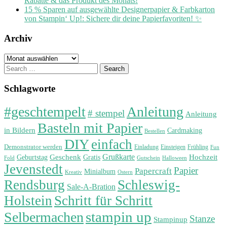
Rabatte & das Produkt des Monats!
15 % Sparen auf ausgewählte Designerpapier & Farbkarton
von Stampin‘ Up!: Sichere dir deine Papierfavoriten! ✨
Archiv
Archiv
Search
for:
Schlagworte
#geschtempelt
Anleitung
# stempel
Anleitung
Basteln mit Papier
in Bildern
Cardmaking
Bestellen
DIY
einfach
Demonstrator werden
Einladung
Einsteigen
Frühling
Fun
Grußkarte
Geburtstag
Geschenk
Gratis
Hochzeit
Fold
Gutschein
Halloween
Jevenstedt
Papier
Papercraft
Minialbum
Kreativ
Ostern
Rendsburg
Schleswig-
Sale-A-Bration
Holstein
Schritt für Schritt
stampin up
Selbermachen
Stanze
Stampinup