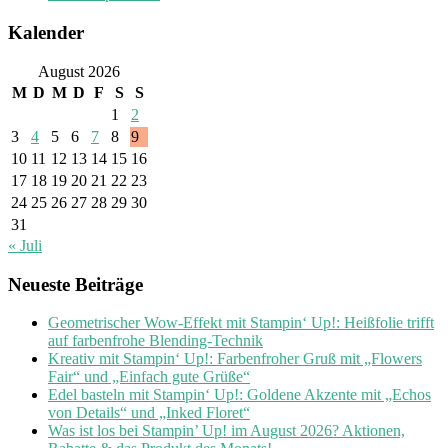
Kalender
August 2026
M
D
M
D
F
S
S
1
2
3
4
5
6
7
8
9
10
11
12
13
14
15
16
17
18
19
20
21
22
23
24
25
26
27
28
29
30
31
« Juli
Neueste Beiträge
Geometrischer Wow-Effekt mit Stampin‘ Up!: Heißfolie trifft
auf farbenfrohe Blending-Technik
Kreativ mit Stampin‘ Up!: Farbenfroher Gruß mit „Flowers
Fair“ und „Einfach gute Grüße“
Edel basteln mit Stampin‘ Up!: Goldene Akzente mit „Echos
von Details“ und „Inked Floret“
Was ist los bei Stampin’ Up! im August 2026? Aktionen,