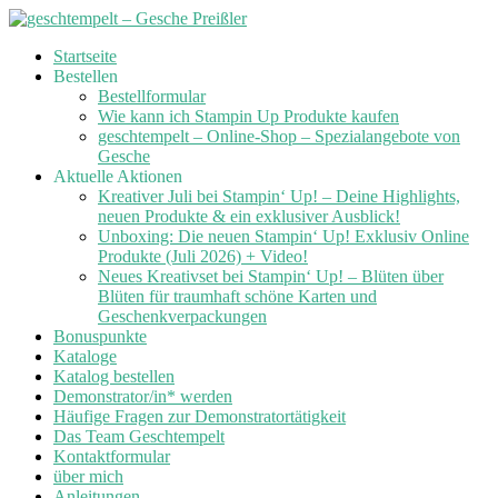
Skip
Startseite
to
Bestellen
content
Bestellformular
Wie kann ich Stampin Up Produkte kaufen
geschtempelt – Online-Shop – Spezialangebote von
Gesche
Aktuelle Aktionen
Kreativer Juli bei Stampin‘ Up! – Deine Highlights,
neuen Produkte & ein exklusiver Ausblick!
Unboxing: Die neuen Stampin‘ Up! Exklusiv Online
Produkte (Juli 2026) + Video!
Neues Kreativset bei Stampin‘ Up! – Blüten über
Blüten für traumhaft schöne Karten und
Geschenkverpackungen
Bonuspunkte
Kataloge
Katalog bestellen
Demonstrator/in* werden
Häufige Fragen zur Demonstratortätigkeit
Das Team Geschtempelt
Kontaktformular
über mich
Anleitungen