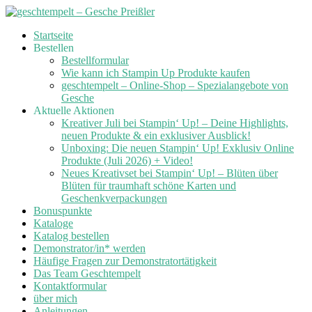
Skip
Startseite
to
Bestellen
content
Bestellformular
Wie kann ich Stampin Up Produkte kaufen
geschtempelt – Online-Shop – Spezialangebote von
Gesche
Aktuelle Aktionen
Kreativer Juli bei Stampin‘ Up! – Deine Highlights,
neuen Produkte & ein exklusiver Ausblick!
Unboxing: Die neuen Stampin‘ Up! Exklusiv Online
Produkte (Juli 2026) + Video!
Neues Kreativset bei Stampin‘ Up! – Blüten über
Blüten für traumhaft schöne Karten und
Geschenkverpackungen
Bonuspunkte
Kataloge
Katalog bestellen
Demonstrator/in* werden
Häufige Fragen zur Demonstratortätigkeit
Das Team Geschtempelt
Kontaktformular
über mich
Anleitungen