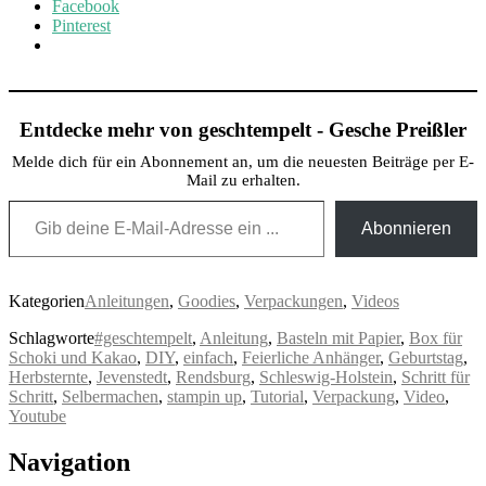
Facebook
Pinterest
Entdecke mehr von geschtempelt - Gesche Preißler
Melde dich für ein Abonnement an, um die neuesten Beiträge per E-
Mail zu erhalten.
Gib deine E-Mail-Adresse ein ...
Abonnieren
Kategorien
Anleitungen
,
Goodies
,
Verpackungen
,
Videos
Schlagworte
#geschtempelt
,
Anleitung
,
Basteln mit Papier
,
Box für
Schoki und Kakao
,
DIY
,
einfach
,
Feierliche Anhänger
,
Geburtstag
,
Herbsternte
,
Jevenstedt
,
Rendsburg
,
Schleswig-Holstein
,
Schritt für
Schritt
,
Selbermachen
,
stampin up
,
Tutorial
,
Verpackung
,
Video
,
Youtube
Post
Navigation