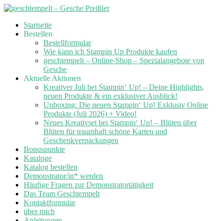
Skip
Startseite
to
Bestellen
content
Bestellformular
Wie kann ich Stampin Up Produkte kaufen
geschtempelt – Online-Shop – Spezialangebote von
Gesche
Aktuelle Aktionen
Kreativer Juli bei Stampin‘ Up! – Deine Highlights,
neuen Produkte & ein exklusiver Ausblick!
Unboxing: Die neuen Stampin‘ Up! Exklusiv Online
Produkte (Juli 2026) + Video!
Neues Kreativset bei Stampin‘ Up! – Blüten über
Blüten für traumhaft schöne Karten und
Geschenkverpackungen
Bonuspunkte
Kataloge
Katalog bestellen
Demonstrator/in* werden
Häufige Fragen zur Demonstratortätigkeit
Das Team Geschtempelt
Kontaktformular
über mich
Anleitungen