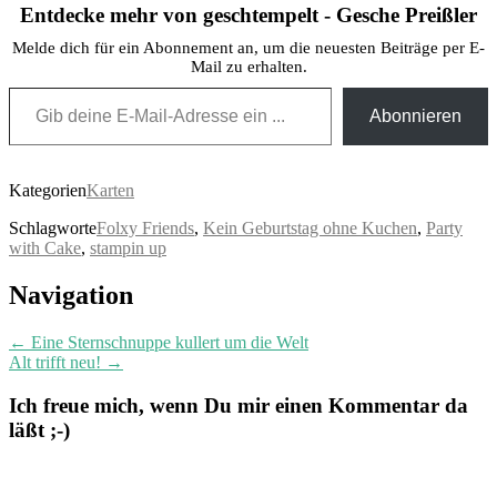
Entdecke mehr von geschtempelt - Gesche Preißler
Melde dich für ein Abonnement an, um die neuesten Beiträge per E-
Mail zu erhalten.
Gib deine E-Mail-Adresse ein ...
Abonnieren
Kategorien
Karten
Schlagworte
Folxy Friends
,
Kein Geburtstag ohne Kuchen
,
Party
with Cake
,
stampin up
Post
Navigation
navigation
←
Eine Sternschnuppe kullert um die Welt
Alt trifft neu!
→
Ich freue mich, wenn Du mir einen Kommentar da
läßt ;-)