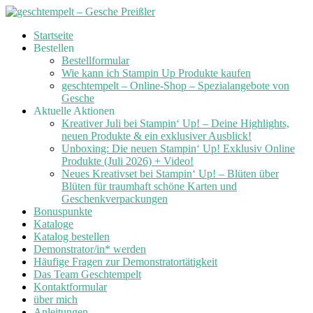
Skip
Startseite
to
Bestellen
content
Bestellformular
Wie kann ich Stampin Up Produkte kaufen
geschtempelt – Online-Shop – Spezialangebote von
Gesche
Aktuelle Aktionen
Kreativer Juli bei Stampin‘ Up! – Deine Highlights,
neuen Produkte & ein exklusiver Ausblick!
Unboxing: Die neuen Stampin‘ Up! Exklusiv Online
Produkte (Juli 2026) + Video!
Neues Kreativset bei Stampin‘ Up! – Blüten über
Blüten für traumhaft schöne Karten und
Geschenkverpackungen
Bonuspunkte
Kataloge
Katalog bestellen
Demonstrator/in* werden
Häufige Fragen zur Demonstratortätigkeit
Das Team Geschtempelt
Kontaktformular
über mich
Anleitungen