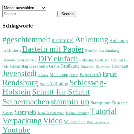
Archiv
Search
for:
Schlagworte
#geschtempelt
Anleitung
# stempel
Anleitung
Basteln mit Papier
in Bildern
Cardmaking
Bestellen
DIY
einfach
Demonstrator werden
Einladung
Einsteigen
Frühling
Fun
Grußkarte
Geburtstag
Geschenk
Gratis
Hochzeit
Fold
Gutschein
Halloween
Jevenstedt
Papier
Papercraft
Minialbum
Kreativ
Ostern
Rendsburg
Schleswig-
Sale-A-Bration
Holstein
Schritt für Schritt
stampin up
Selbermachen
Stanze
Stampinup
Tutorial
Stempeln
Stanzen
Technik-Sonntag
Team Geschtempelt
Verpackung
Video
Weihnachten
Weihnachtskarte
Youtube