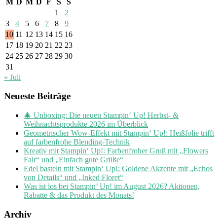
M
D
M
D
F
S
S
1
2
3
4
5
6
7
8
9
10
11
12
13
14
15
16
17
18
19
20
21
22
23
24
25
26
27
28
29
30
31
« Juli
Neueste Beiträge
🎄 Unboxing: Die neuen Stampin‘ Up! Herbst- &
Weihnachtsprodukte 2026 im Überblick
Geometrischer Wow-Effekt mit Stampin‘ Up!: Heißfolie trifft
auf farbenfrohe Blending-Technik
Kreativ mit Stampin‘ Up!: Farbenfroher Gruß mit „Flowers
Fair“ und „Einfach gute Grüße“
Edel basteln mit Stampin‘ Up!: Goldene Akzente mit „Echos
von Details“ und „Inked Floret“
Was ist los bei Stampin’ Up! im August 2026? Aktionen,
Rabatte & das Produkt des Monats!
Archiv