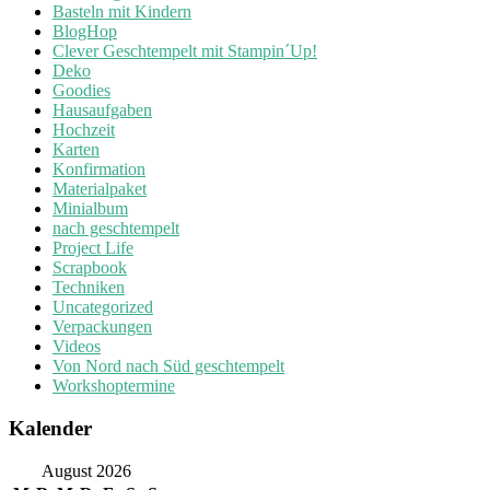
Basteln mit Kindern
BlogHop
Clever Geschtempelt mit Stampin´Up!
Deko
Goodies
Hausaufgaben
Hochzeit
Karten
Konfirmation
Materialpaket
Minialbum
nach geschtempelt
Project Life
Scrapbook
Techniken
Uncategorized
Verpackungen
Videos
Von Nord nach Süd geschtempelt
Workshoptermine
Kalender
August 2026