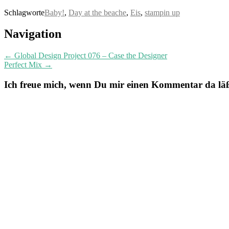
Schlagworte
Baby!
,
Day at the beache
,
Eis
,
stampin up
Post
Navigation
navigation
←
Global Design Project 076 – Case the Designer
Perfect Mix
→
Ich freue mich, wenn Du mir einen Kommentar da läßt