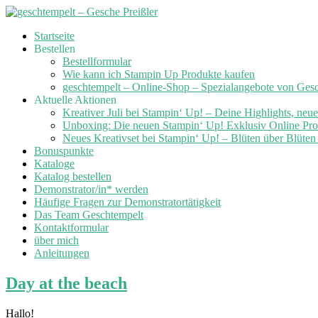
Skip
Startseite
to
Bestellen
content
Bestellformular
Wie kann ich Stampin Up Produkte kaufen
geschtempelt – Online-Shop – Spezialangebote von Ges
Aktuelle Aktionen
Kreativer Juli bei Stampin‘ Up! – Deine Highlights, neu
Unboxing: Die neuen Stampin‘ Up! Exklusiv Online Prod
Neues Kreativset bei Stampin‘ Up! – Blüten über Blüte
Bonuspunkte
Kataloge
Katalog bestellen
Demonstrator/in* werden
Häufige Fragen zur Demonstratortätigkeit
Das Team Geschtempelt
Kontaktformular
über mich
Anleitungen
Day at the beach
Hallo!