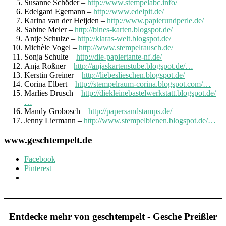
Susanne Schöder –
http://www.stempelabc.info/
Edelgard Egemann –
http://www.edelpit.de/
Karina van der Heijden –
http://www.papierundperle.de/
Sabine Meier –
http://bines-karten.blogspot.de/
Antje Schulze –
http://klaras-welt.blogspot.de/
Michèle Vogel –
http://www.stempelrausch.de/
Sonja Schulte –
http://die-papiertante-nf.de/
Anja Roßner –
http://anjaskartenstube.blogspot.de/…
Kerstin Greiner –
http://liebeslieschen.blogspot.de/
Corina Elbert –
http://stempelraum-corina.blogspot.com/…
Marlies Drusch –
http://diekleinebastelwerkstatt.blogspot.de/
…
Mandy Grobosch –
http://papersandstamps.de/
Jenny Liermann –
http://www.stempelbienen.blogspot.de/…
www.geschtempelt.de
Facebook
Pinterest
Entdecke mehr von geschtempelt - Gesche Preißler