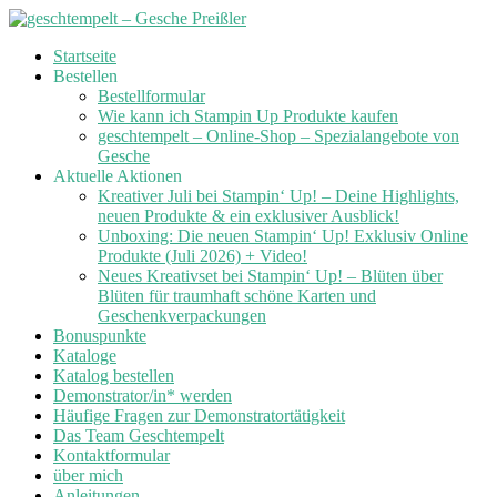
Skip
Startseite
to
Bestellen
content
Bestellformular
Wie kann ich Stampin Up Produkte kaufen
geschtempelt – Online-Shop – Spezialangebote von
Gesche
Aktuelle Aktionen
Kreativer Juli bei Stampin‘ Up! – Deine Highlights,
neuen Produkte & ein exklusiver Ausblick!
Unboxing: Die neuen Stampin‘ Up! Exklusiv Online
Produkte (Juli 2026) + Video!
Neues Kreativset bei Stampin‘ Up! – Blüten über
Blüten für traumhaft schöne Karten und
Geschenkverpackungen
Bonuspunkte
Kataloge
Katalog bestellen
Demonstrator/in* werden
Häufige Fragen zur Demonstratortätigkeit
Das Team Geschtempelt
Kontaktformular
über mich
Anleitungen