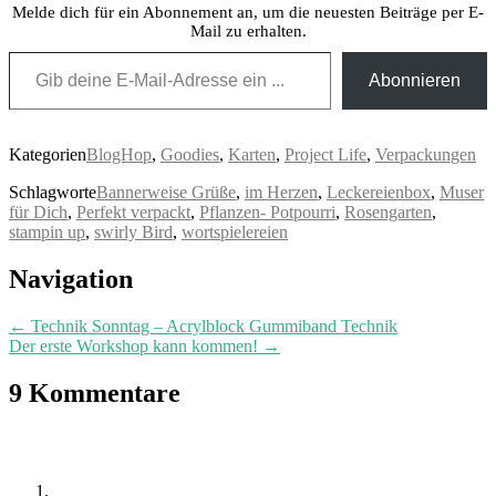
Melde dich für ein Abonnement an, um die neuesten Beiträge per E-
Mail zu erhalten.
Gib deine E-Mail-Adresse ein ...
Abonnieren
Kategorien
BlogHop
,
Goodies
,
Karten
,
Project Life
,
Verpackungen
Schlagworte
Bannerweise Grüße
,
im Herzen
,
Leckereienbox
,
Muser
für Dich
,
Perfekt verpackt
,
Pflanzen- Potpourri
,
Rosengarten
,
stampin up
,
swirly Bird
,
wortspielereien
Post
Navigation
navigation
←
Technik Sonntag – Acrylblock Gummiband Technik
Der erste Workshop kann kommen!
→
9 Kommentare