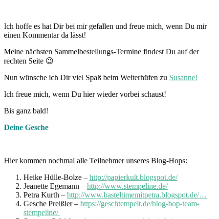
Ich hoffe es hat Dir bei mir gefallen und freue mich, wenn Du mir
einen Kommentar da lässt!
Meine nächsten Sammelbestellungs-Termine findest Du auf der
rechten Seite 😉
Nun wünsche ich Dir viel Spaß beim Weiterhüfen zu
Susanne!
Ich freue mich, wenn Du hier wieder vorbei schaust!
Bis ganz bald!
Deine Gesche
Hier kommen nochmal alle Teilnehmer unseres Blog-Hops:
Heike Hülle-Bolze –
http://papierkult.blogspot.de/
Jeanette Egemann –
http://www.stempeline.de/
Petra Kurth –
http://www.basteltimemitpetra.blogspot.de/…
Gesche Preißler –
https://geschtempelt.de/blog-hop-team-
stempeline/