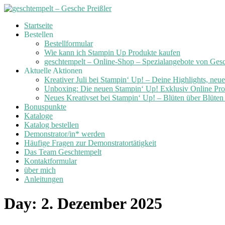
Skip
Startseite
to
Bestellen
content
Bestellformular
Wie kann ich Stampin Up Produkte kaufen
geschtempelt – Online-Shop – Spezialangebote von Ges
Aktuelle Aktionen
Kreativer Juli bei Stampin‘ Up! – Deine Highlights, neu
Unboxing: Die neuen Stampin‘ Up! Exklusiv Online Prod
Neues Kreativset bei Stampin‘ Up! – Blüten über Blüte
Bonuspunkte
Kataloge
Katalog bestellen
Demonstrator/in* werden
Häufige Fragen zur Demonstratortätigkeit
Das Team Geschtempelt
Kontaktformular
über mich
Anleitungen
Day:
2. Dezember 2025