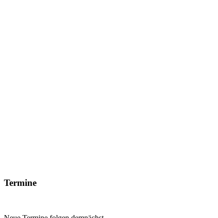
Termine
Neue Termine folgen demnächst