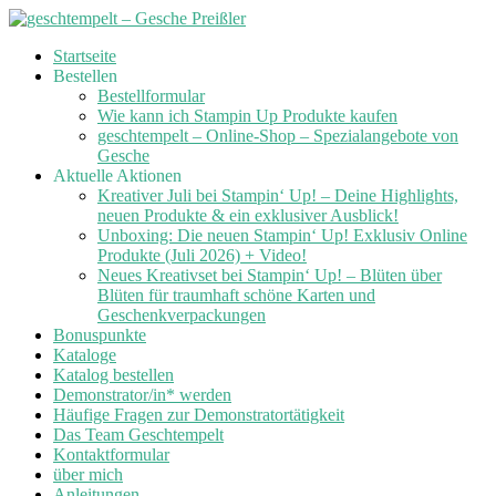
Skip
Startseite
to
Bestellen
content
Bestellformular
Wie kann ich Stampin Up Produkte kaufen
geschtempelt – Online-Shop – Spezialangebote von
Gesche
Aktuelle Aktionen
Kreativer Juli bei Stampin‘ Up! – Deine Highlights,
neuen Produkte & ein exklusiver Ausblick!
Unboxing: Die neuen Stampin‘ Up! Exklusiv Online
Produkte (Juli 2026) + Video!
Neues Kreativset bei Stampin‘ Up! – Blüten über
Blüten für traumhaft schöne Karten und
Geschenkverpackungen
Bonuspunkte
Kataloge
Katalog bestellen
Demonstrator/in* werden
Häufige Fragen zur Demonstratortätigkeit
Das Team Geschtempelt
Kontaktformular
über mich
Anleitungen