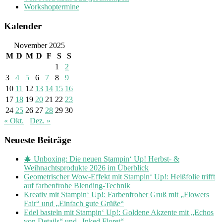
Workshoptermine
Kalender
November 2025
M
D
M
D
F
S
S
1
2
3
4
5
6
7
8
9
10
11
12
13
14
15
16
17
18
19
20
21
22
23
24
25
26
27
28
29
30
« Okt.
Dez. »
Neueste Beiträge
🎄 Unboxing: Die neuen Stampin‘ Up! Herbst- &
Weihnachtsprodukte 2026 im Überblick
Geometrischer Wow-Effekt mit Stampin‘ Up!: Heißfolie trifft
auf farbenfrohe Blending-Technik
Kreativ mit Stampin‘ Up!: Farbenfroher Gruß mit „Flowers
Fair“ und „Einfach gute Grüße“
Edel basteln mit Stampin‘ Up!: Goldene Akzente mit „Echos
von Details“ und „Inked Floret“