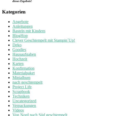
dieses Ergebnis
!
Kategorien
Angebote
Anleitungen
Basteln mit Kindern
BlogHop
Clever Geschtempelt mit Stampin´Up!
Deko
Goodies
Hausaufgaben
Hochzeit
Karten
Konfirmation
Materialpaket
Minialbum
nach geschtempelt
Project Life
Scrapbook
Techniken
Uncategorized
Verpackungen
Videos
Von Nord nach Süd geschtempelt