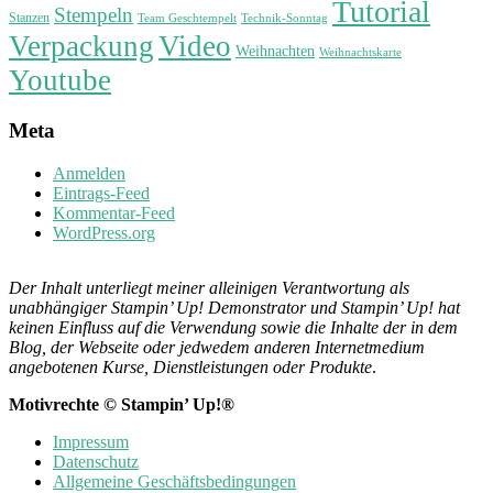
Tutorial
Stempeln
Stanzen
Technik-Sonntag
Team Geschtempelt
Verpackung
Video
Weihnachten
Weihnachtskarte
Youtube
Meta
Anmelden
Eintrags-Feed
Kommentar-Feed
WordPress.org
Der Inhalt unterliegt meiner alleinigen Verantwortung als
unabhängiger Stampin’ Up! Demonstrator und Stampin’ Up! hat
keinen Einfluss auf die Verwendung sowie die Inhalte der in dem
Blog, der Webseite oder jedwedem anderen Internetmedium
angebotenen Kurse, Dienstleistungen oder Produkte
.
Motivrechte © Stampin’ Up!®
Impressum
Datenschutz
Allgemeine Geschäftsbedingungen