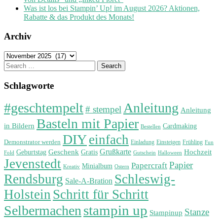
Was ist los bei Stampin’ Up! im August 2026? Aktionen,
Rabatte & das Produkt des Monats!
Archiv
Archiv
Search
for:
Schlagworte
#geschtempelt
Anleitung
# stempel
Anleitung
Basteln mit Papier
in Bildern
Cardmaking
Bestellen
DIY
einfach
Demonstrator werden
Einladung
Einsteigen
Frühling
Fun
Grußkarte
Geburtstag
Geschenk
Gratis
Hochzeit
Fold
Gutschein
Halloween
Jevenstedt
Papier
Papercraft
Minialbum
Kreativ
Ostern
Rendsburg
Schleswig-
Sale-A-Bration
Holstein
Schritt für Schritt
stampin up
Selbermachen
Stanze
Stampinup