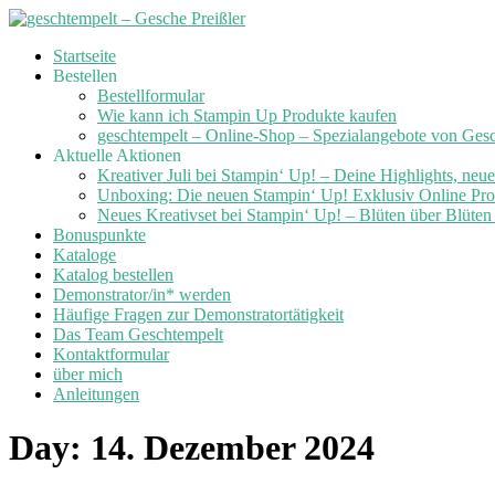
Skip
Startseite
to
Bestellen
content
Bestellformular
Wie kann ich Stampin Up Produkte kaufen
geschtempelt – Online-Shop – Spezialangebote von Ges
Aktuelle Aktionen
Kreativer Juli bei Stampin‘ Up! – Deine Highlights, neu
Unboxing: Die neuen Stampin‘ Up! Exklusiv Online Prod
Neues Kreativset bei Stampin‘ Up! – Blüten über Blüte
Bonuspunkte
Kataloge
Katalog bestellen
Demonstrator/in* werden
Häufige Fragen zur Demonstratortätigkeit
Das Team Geschtempelt
Kontaktformular
über mich
Anleitungen
Day:
14. Dezember 2024