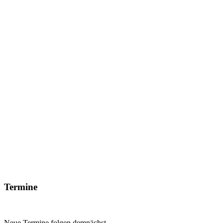
Termine
Neue Termine folgen demnächst