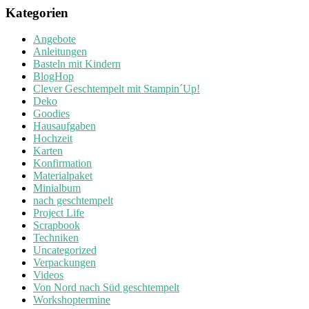
Kategorien
Angebote
Anleitungen
Basteln mit Kindern
BlogHop
Clever Geschtempelt mit Stampin´Up!
Deko
Goodies
Hausaufgaben
Hochzeit
Karten
Konfirmation
Materialpaket
Minialbum
nach geschtempelt
Project Life
Scrapbook
Techniken
Uncategorized
Verpackungen
Videos
Von Nord nach Süd geschtempelt
Workshoptermine