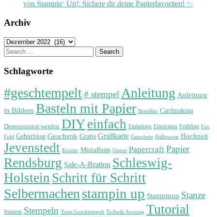
von Stampin‘ Up!: Sichere dir deine Papierfavoriten! ✨
Archiv
Archiv
Search
for:
Schlagworte
#geschtempelt
Anleitung
# stempel
Anleitung
Basteln mit Papier
in Bildern
Cardmaking
Bestellen
DIY
einfach
Demonstrator werden
Einladung
Einsteigen
Frühling
Fun
Grußkarte
Geburtstag
Geschenk
Gratis
Hochzeit
Fold
Gutschein
Halloween
Jevenstedt
Papier
Papercraft
Minialbum
Kreativ
Ostern
Rendsburg
Schleswig-
Sale-A-Bration
Holstein
Schritt für Schritt
stampin up
Selbermachen
Stanze
Stampinup
Tutorial
Stempeln
Stanzen
Technik-Sonntag
Team Geschtempelt