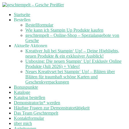
Skip
Startseite
to
Bestellen
content
Bestellformular
Wie kann ich Stampin Up Produkte kaufen
geschtempelt – Online-Shop – Spezialangebote von
Gesche
Aktuelle Aktionen
Kreativer Juli bei Stampin‘ Up! – Deine Highlights,
neuen Produkte & ein exklusiver Ausblick!
Unboxing: Die neuen Stampin‘ Up! Exklusiv Online
Produkte (Juli 2026) + Video!
Neues Kreativset bei Stampin‘ Up! – Blüten über
Blüten für traumhaft schöne Karten und
Geschenkverpackungen
Bonuspunkte
Kataloge
Katalog bestellen
Demonstrator/in* werden
Häufige Fragen zur Demonstratortätigkeit
Das Team Geschtempelt
Kontaktformular
über mich
Anleitungen