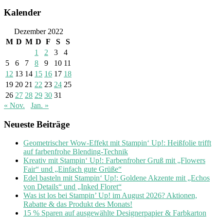
Kalender
Dezember 2022
M
D
M
D
F
S
S
1
2
3
4
5
6
7
8
9
10
11
12
13
14
15
16
17
18
19
20
21
22
23
24
25
26
27
28
29
30
31
« Nov.
Jan. »
Neueste Beiträge
Geometrischer Wow-Effekt mit Stampin‘ Up!: Heißfolie trifft
auf farbenfrohe Blending-Technik
Kreativ mit Stampin‘ Up!: Farbenfroher Gruß mit „Flowers
Fair“ und „Einfach gute Grüße“
Edel basteln mit Stampin‘ Up!: Goldene Akzente mit „Echos
von Details“ und „Inked Floret“
Was ist los bei Stampin’ Up! im August 2026? Aktionen,
Rabatte & das Produkt des Monats!
15 % Sparen auf ausgewählte Designerpapier & Farbkarton