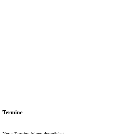
Termine
Neue Termine folgen demnächst