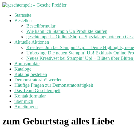
Skip
Startseite
to
Bestellen
content
Bestellformular
Wie kann ich Stampin Up Produkte kaufen
geschtempelt – Online-Shop – Spezialangebote von Ges
Aktuelle Aktionen
Kreativer Juli bei Stampin‘ Up! – Deine Highlights, neu
Unboxing: Die neuen Stampin‘ Up! Exklusiv Online Prod
Neues Kreativset bei Stampin‘ Up! – Blüten über Blüte
Bonuspunkte
Kataloge
Katalog bestellen
Demonstrator/in* werden
Häufige Fragen zur Demonstratortätigkeit
Das Team Geschtempelt
Kontaktformular
über mich
Anleitungen
zum Geburtstag alles Liebe