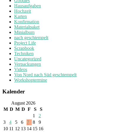
Goodies
Hausaufgaben
Hochzeit
Karten
Konfirmation
Materialpaket
Minialbum
nach geschtempelt
Project Life
Scrapbook
Techniken
Uncategorized
Verpackungen
Videos
Von Nord nach Süd geschtempelt
Workshoptermine
Kalender
August 2026
M
D
M
D
F
S
S
1
2
3
4
5
6
7
8
9
10
11
12
13
14
15
16