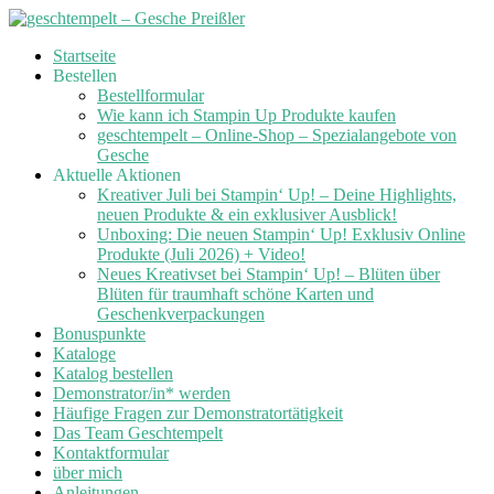
Skip
Startseite
to
Bestellen
content
Bestellformular
Wie kann ich Stampin Up Produkte kaufen
geschtempelt – Online-Shop – Spezialangebote von
Gesche
Aktuelle Aktionen
Kreativer Juli bei Stampin‘ Up! – Deine Highlights,
neuen Produkte & ein exklusiver Ausblick!
Unboxing: Die neuen Stampin‘ Up! Exklusiv Online
Produkte (Juli 2026) + Video!
Neues Kreativset bei Stampin‘ Up! – Blüten über
Blüten für traumhaft schöne Karten und
Geschenkverpackungen
Bonuspunkte
Kataloge
Katalog bestellen
Demonstrator/in* werden
Häufige Fragen zur Demonstratortätigkeit
Das Team Geschtempelt
Kontaktformular
über mich
Anleitungen