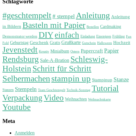
Schlagworte
#geschtempelt
Anleitung
# stempel
Anleitung
Basteln mit Papier
in Bildern
Cardmaking
Bestellen
DIY
einfach
Demonstrator werden
Einladung
Einsteigen
Frühling
Fun
Grußkarte
Geburtstag
Geschenk
Gratis
Hochzeit
Fold
Gutschein
Halloween
Jevenstedt
Papier
Papercraft
Minialbum
Kreativ
Ostern
Rendsburg
Schleswig-
Sale-A-Bration
Holstein
Schritt für Schritt
stampin up
Selbermachen
Stanze
Stampinup
Tutorial
Stempeln
Stanzen
Technik-Sonntag
Team Geschtempelt
Verpackung
Video
Weihnachten
Weihnachtskarte
Youtube
Meta
Anmelden