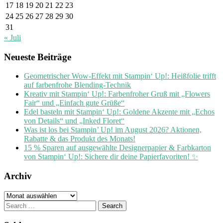
17
18
19
20
21
22
23
24
25
26
27
28
29
30
31
« Juli
Neueste Beiträge
Geometrischer Wow-Effekt mit Stampin‘ Up!: Heißfolie trifft
auf farbenfrohe Blending-Technik
Kreativ mit Stampin‘ Up!: Farbenfroher Gruß mit „Flowers
Fair“ und „Einfach gute Grüße“
Edel basteln mit Stampin‘ Up!: Goldene Akzente mit „Echos
von Details“ und „Inked Floret“
Was ist los bei Stampin’ Up! im August 2026? Aktionen,
Rabatte & das Produkt des Monats!
15 % Sparen auf ausgewählte Designerpapier & Farbkarton
von Stampin‘ Up!: Sichere dir deine Papierfavoriten! ✨
Archiv
Archiv
Search
for: