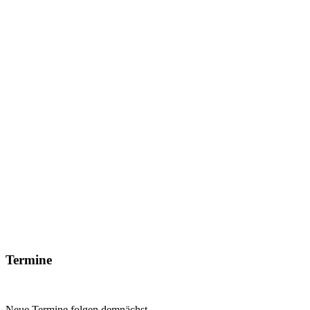
Termine
Neue Termine folgen demnächst