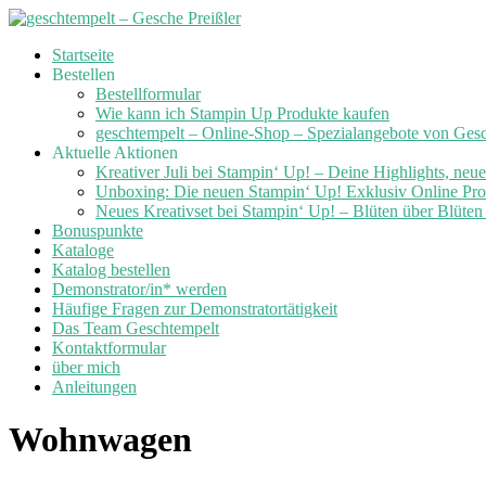
Skip
Startseite
to
Bestellen
content
Bestellformular
Wie kann ich Stampin Up Produkte kaufen
geschtempelt – Online-Shop – Spezialangebote von Ges
Aktuelle Aktionen
Kreativer Juli bei Stampin‘ Up! – Deine Highlights, neu
Unboxing: Die neuen Stampin‘ Up! Exklusiv Online Prod
Neues Kreativset bei Stampin‘ Up! – Blüten über Blüte
Bonuspunkte
Kataloge
Katalog bestellen
Demonstrator/in* werden
Häufige Fragen zur Demonstratortätigkeit
Das Team Geschtempelt
Kontaktformular
über mich
Anleitungen
Wohnwagen