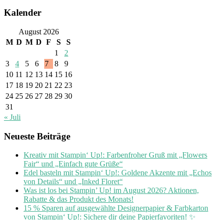
Kalender
August 2026
M
D
M
D
F
S
S
1
2
3
4
5
6
7
8
9
10
11
12
13
14
15
16
17
18
19
20
21
22
23
24
25
26
27
28
29
30
31
« Juli
Neueste Beiträge
Kreativ mit Stampin‘ Up!: Farbenfroher Gruß mit „Flowers
Fair“ und „Einfach gute Grüße“
Edel basteln mit Stampin‘ Up!: Goldene Akzente mit „Echos
von Details“ und „Inked Floret“
Was ist los bei Stampin’ Up! im August 2026? Aktionen,
Rabatte & das Produkt des Monats!
15 % Sparen auf ausgewählte Designerpapier & Farbkarton
von Stampin‘ Up!: Sichere dir deine Papierfavoriten! ✨