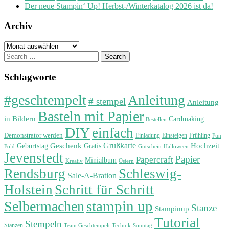
Der neue Stampin‘ Up! Herbst-/Winterkatalog 2026 ist da!
Archiv
Archiv
Search
for:
Schlagworte
#geschtempelt
Anleitung
# stempel
Anleitung
Basteln mit Papier
in Bildern
Cardmaking
Bestellen
DIY
einfach
Demonstrator werden
Einladung
Einsteigen
Frühling
Fun
Grußkarte
Geburtstag
Geschenk
Gratis
Hochzeit
Fold
Gutschein
Halloween
Jevenstedt
Papier
Papercraft
Minialbum
Kreativ
Ostern
Rendsburg
Schleswig-
Sale-A-Bration
Holstein
Schritt für Schritt
stampin up
Selbermachen
Stanze
Stampinup
Tutorial
Stempeln
Stanzen
Technik-Sonntag
Team Geschtempelt