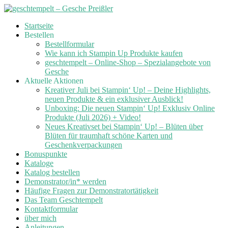
Skip
Startseite
to
Bestellen
content
Bestellformular
Wie kann ich Stampin Up Produkte kaufen
geschtempelt – Online-Shop – Spezialangebote von
Gesche
Aktuelle Aktionen
Kreativer Juli bei Stampin‘ Up! – Deine Highlights,
neuen Produkte & ein exklusiver Ausblick!
Unboxing: Die neuen Stampin‘ Up! Exklusiv Online
Produkte (Juli 2026) + Video!
Neues Kreativset bei Stampin‘ Up! – Blüten über
Blüten für traumhaft schöne Karten und
Geschenkverpackungen
Bonuspunkte
Kataloge
Katalog bestellen
Demonstrator/in* werden
Häufige Fragen zur Demonstratortätigkeit
Das Team Geschtempelt
Kontaktformular
über mich
Anleitungen