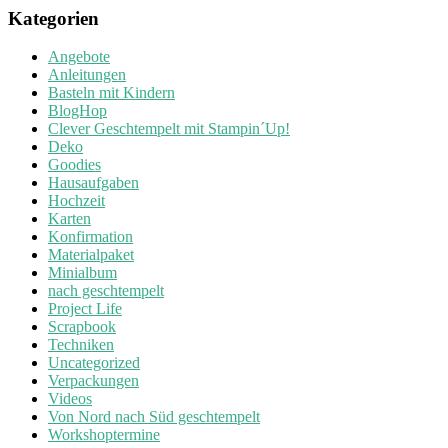
Kategorien
Angebote
Anleitungen
Basteln mit Kindern
BlogHop
Clever Geschtempelt mit Stampin´Up!
Deko
Goodies
Hausaufgaben
Hochzeit
Karten
Konfirmation
Materialpaket
Minialbum
nach geschtempelt
Project Life
Scrapbook
Techniken
Uncategorized
Verpackungen
Videos
Von Nord nach Süd geschtempelt
Workshoptermine