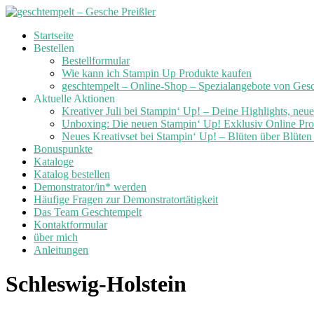
Skip
Startseite
to
Bestellen
content
Bestellformular
Wie kann ich Stampin Up Produkte kaufen
geschtempelt – Online-Shop – Spezialangebote von Ges
Aktuelle Aktionen
Kreativer Juli bei Stampin‘ Up! – Deine Highlights, neu
Unboxing: Die neuen Stampin‘ Up! Exklusiv Online Prod
Neues Kreativset bei Stampin‘ Up! – Blüten über Blüte
Bonuspunkte
Kataloge
Katalog bestellen
Demonstrator/in* werden
Häufige Fragen zur Demonstratortätigkeit
Das Team Geschtempelt
Kontaktformular
über mich
Anleitungen
Schleswig-Holstein