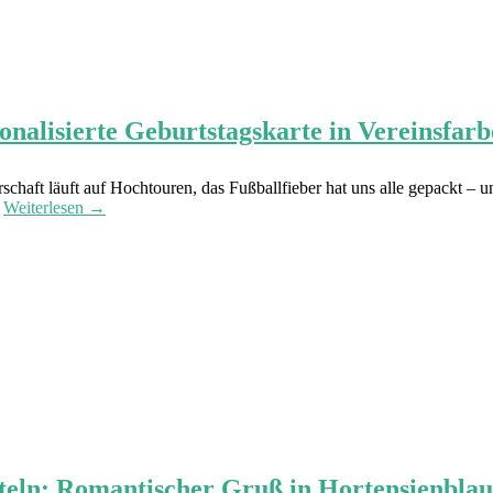
alisierte Geburtstagskarte in Vereinsfarb
chaft läuft auf Hochtouren, das Fußballfieber hat uns alle gepackt – un
.
Weiterlesen →
teln: Romantischer Gruß in Hortensienbla