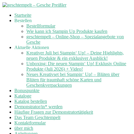
Skip
Startseite
to
Bestellen
content
Bestellformular
Wie kann ich Stampin Up Produkte kaufen
geschtempelt – Online-Shop – Spezialangebote von
Gesche
Aktuelle Aktionen
Kreativer Juli bei Stampin‘ Up! – Deine Highlights,
neuen Produkte & ein exklusiver Ausblick!
Unboxing: Die neuen Stampin‘ Up! Exklusiv Online
Produkte (Juli 2026) + Video!
Neues Kreativset bei Stampin‘ Up! – Blüten über
Blüten für traumhaft schöne Karten und
Geschenkverpackungen
Bonuspunkte
Kataloge
Katalog bestellen
Demonstrator/in* werden
Häufige Fragen zur Demonstratortätigkeit
Das Team Geschtempelt
Kontaktformular
über mich
Anleitungen