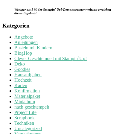
Weniger als 1 % der Stampin’ Up!-Demonstratoren weltweit erreichen
dieses Ergebnis
!
Kategorien
Angebote
Anleitungen
Basteln mit Kindern
BlogHop
Clever Geschtempelt mit Stampin´Up!
Deko
Goodies
Hausaufgaben
Hochzeit
Karten
Konfirmation
Materialpaket
Minialbum
nach geschtempelt
Project Life
Scrapbook
Techniken
Uncategorized
Verpackungen