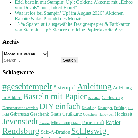
Edel basteln mit Stampin‘ Up!: Goldene Akzente mit „Echos
von Details“ und „Inked Floret“
Was ist los bei Stampin’ Up! im August 2026? Aktionen,
Rabatte & das Produkt des Monats!
15 % Sparen auf ausgewählte Designerpapier & Farbkarton
von Stampin‘ Up!: Sichere dir deine Papierfavoriten! ✨
Archiv
Archiv
Search
for:
Schlagworte
#geschtempelt
Anleitung
# stempel
Anleitung
Basteln mit Papier
in Bildern
Cardmaking
Bestellen
DIY
einfach
Demonstrator werden
Einladung
Einsteigen
Frühling
Fun
Grußkarte
Geburtstag
Geschenk
Gratis
Hochzeit
Fold
Gutschein
Halloween
Jevenstedt
Papier
Papercraft
Minialbum
Kreativ
Ostern
Rendsburg
Schleswig-
Sale-A-Bration