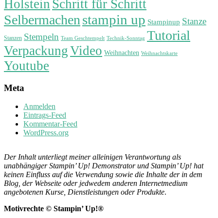
Holstein
Schritt für Schritt
stampin up
Selbermachen
Stanze
Stampinup
Tutorial
Stempeln
Stanzen
Technik-Sonntag
Team Geschtempelt
Verpackung
Video
Weihnachten
Weihnachtskarte
Youtube
Meta
Anmelden
Eintrags-Feed
Kommentar-Feed
WordPress.org
Der Inhalt unterliegt meiner alleinigen Verantwortung als
unabhängiger Stampin’ Up! Demonstrator und Stampin’ Up! hat
keinen Einfluss auf die Verwendung sowie die Inhalte der in dem
Blog, der Webseite oder jedwedem anderen Internetmedium
angebotenen Kurse, Dienstleistungen oder Produkte
.
Motivrechte © Stampin’ Up!®