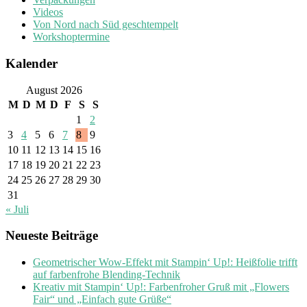
Videos
Von Nord nach Süd geschtempelt
Workshoptermine
Kalender
August 2026
M
D
M
D
F
S
S
1
2
3
4
5
6
7
8
9
10
11
12
13
14
15
16
17
18
19
20
21
22
23
24
25
26
27
28
29
30
31
« Juli
Neueste Beiträge
Geometrischer Wow-Effekt mit Stampin‘ Up!: Heißfolie trifft
auf farbenfrohe Blending-Technik
Kreativ mit Stampin‘ Up!: Farbenfroher Gruß mit „Flowers
Fair“ und „Einfach gute Grüße“