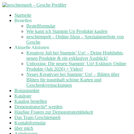
Skip
Startseite
to
Bestellen
content
Bestellformular
Wie kann ich Stampin Up Produkte kaufen
geschtempelt – Online-Shop – Spezialangebote von
Gesche
Aktuelle Aktionen
Kreativer Juli bei Stampin‘ Up! – Deine Highlights,
neuen Produkte & ein exklusiver Ausblick!
Unboxing: Die neuen Stampin‘ Up! Exklusiv Online
Produkte (Juli 2026) + Video!
Neues Kreativset bei Stampin‘ Up! – Blüten über
Blüten für traumhaft schöne Karten und
Geschenkverpackungen
Bonuspunkte
Kataloge
Katalog bestellen
Demonstrator/in* werden
Häufige Fragen zur Demonstratortätigkeit
Das Team Geschtempelt
Kontaktformular
über mich
Anleitungen