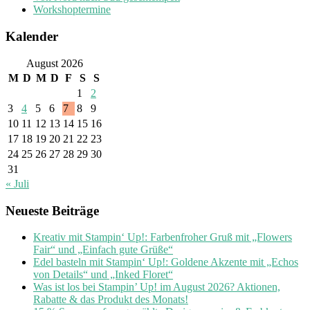
Workshoptermine
Kalender
August 2026
M
D
M
D
F
S
S
1
2
3
4
5
6
7
8
9
10
11
12
13
14
15
16
17
18
19
20
21
22
23
24
25
26
27
28
29
30
31
« Juli
Neueste Beiträge
Kreativ mit Stampin‘ Up!: Farbenfroher Gruß mit „Flowers
Fair“ und „Einfach gute Grüße“
Edel basteln mit Stampin‘ Up!: Goldene Akzente mit „Echos
von Details“ und „Inked Floret“
Was ist los bei Stampin’ Up! im August 2026? Aktionen,
Rabatte & das Produkt des Monats!