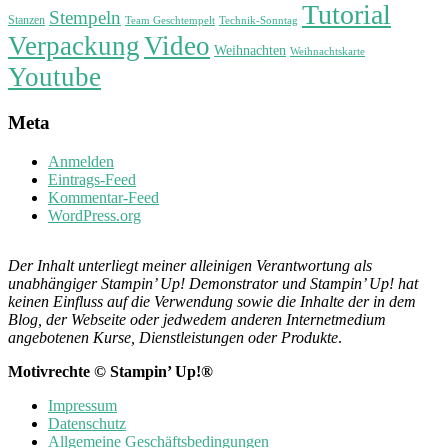
Tutorial
Stempeln
Stanzen
Technik-Sonntag
Team Geschtempelt
Verpackung
Video
Weihnachten
Weihnachtskarte
Youtube
Meta
Anmelden
Eintrags-Feed
Kommentar-Feed
WordPress.org
Der Inhalt unterliegt meiner alleinigen Verantwortung als
unabhängiger Stampin’ Up! Demonstrator und Stampin’ Up! hat
keinen Einfluss auf die Verwendung sowie die Inhalte der in dem
Blog, der Webseite oder jedwedem anderen Internetmedium
angebotenen Kurse, Dienstleistungen oder Produkte
.
Motivrechte © Stampin’ Up!®
Impressum
Datenschutz
Allgemeine Geschäftsbedingungen