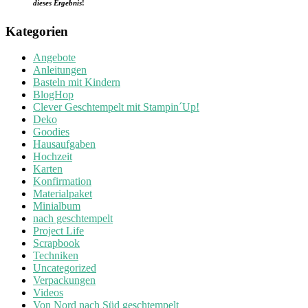
dieses Ergebnis
!
Kategorien
Angebote
Anleitungen
Basteln mit Kindern
BlogHop
Clever Geschtempelt mit Stampin´Up!
Deko
Goodies
Hausaufgaben
Hochzeit
Karten
Konfirmation
Materialpaket
Minialbum
nach geschtempelt
Project Life
Scrapbook
Techniken
Uncategorized
Verpackungen
Videos
Von Nord nach Süd geschtempelt