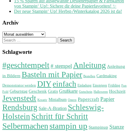
15 % Sparen auf ausgewählte Designerpapier & Farbkarton
von Stampin‘ Up!: Sichere dir deine Papierfavoriten! ✨
Der neue Stampin‘ Up! Herbst-/Winterkatalog 2026 ist da!
Archiv
Archiv
Search
for:
Schlagworte
#geschtempelt
Anleitung
# stempel
Anleitung
Basteln mit Papier
in Bildern
Cardmaking
Bestellen
DIY
einfach
Demonstrator werden
Einladung
Einsteigen
Frühling
Fun
Grußkarte
Geburtstag
Geschenk
Gratis
Hochzeit
Fold
Gutschein
Halloween
Jevenstedt
Papier
Papercraft
Minialbum
Kreativ
Ostern
Rendsburg
Schleswig-
Sale-A-Bration
Holstein
Schritt für Schritt
stampin up
Selbermachen
Stanze
Stampinup