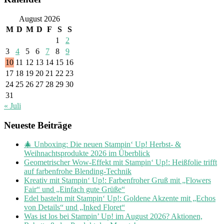
August 2026
M
D
M
D
F
S
S
1
2
3
4
5
6
7
8
9
10
11
12
13
14
15
16
17
18
19
20
21
22
23
24
25
26
27
28
29
30
31
« Juli
Neueste Beiträge
🎄 Unboxing: Die neuen Stampin‘ Up! Herbst- &
Weihnachtsprodukte 2026 im Überblick
Geometrischer Wow-Effekt mit Stampin‘ Up!: Heißfolie trifft
auf farbenfrohe Blending-Technik
Kreativ mit Stampin‘ Up!: Farbenfroher Gruß mit „Flowers
Fair“ und „Einfach gute Grüße“
Edel basteln mit Stampin‘ Up!: Goldene Akzente mit „Echos
von Details“ und „Inked Floret“
Was ist los bei Stampin’ Up! im August 2026? Aktionen,