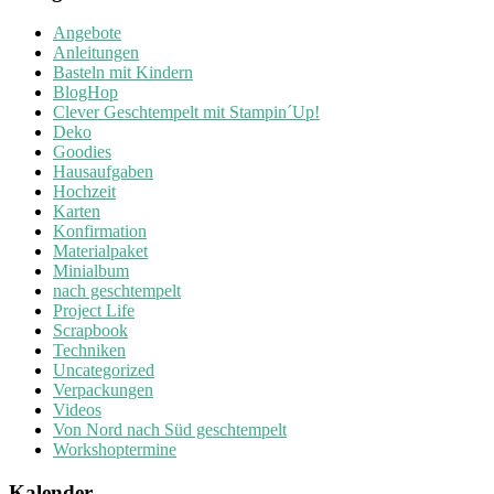
Angebote
Anleitungen
Basteln mit Kindern
BlogHop
Clever Geschtempelt mit Stampin´Up!
Deko
Goodies
Hausaufgaben
Hochzeit
Karten
Konfirmation
Materialpaket
Minialbum
nach geschtempelt
Project Life
Scrapbook
Techniken
Uncategorized
Verpackungen
Videos
Von Nord nach Süd geschtempelt
Workshoptermine
Kalender