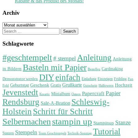
Rabatte & das Produkt des Monats!
Archiv
Archiv
Search
for:
Schlagworte
#geschtempelt
Anleitung
# stempel
Anleitung
Basteln mit Papier
in Bildern
Cardmaking
Bestellen
DIY
einfach
Demonstrator werden
Einladung
Einsteigen
Frühling
Fun
Grußkarte
Geburtstag
Geschenk
Gratis
Hochzeit
Fold
Gutschein
Halloween
Jevenstedt
Papier
Papercraft
Minialbum
Kreativ
Ostern
Rendsburg
Schleswig-
Sale-A-Bration
Holstein
Schritt für Schritt
stampin up
Selbermachen
Stanze
Stampinup
Tutorial
Stempeln
Stanzen
Technik-Sonntag
Team Geschtempelt