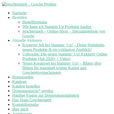
Skip
Startseite
to
Bestellen
content
Bestellformular
Wie kann ich Stampin Up Produkte kaufen
geschtempelt – Online-Shop – Spezialangebote von
Gesche
Aktuelle Aktionen
Kreativer Juli bei Stampin‘ Up! – Deine Highlights,
neuen Produkte & ein exklusiver Ausblick!
Unboxing: Die neuen Stampin‘ Up! Exklusiv Online
Produkte (Juli 2026) + Video!
Neues Kreativset bei Stampin‘ Up! – Blüten über
Blüten für traumhaft schöne Karten und
Geschenkverpackungen
Bonuspunkte
Kataloge
Katalog bestellen
Demonstrator/in* werden
Häufige Fragen zur Demonstratortätigkeit
Das Team Geschtempelt
Kontaktformular
über mich
Anleitungen