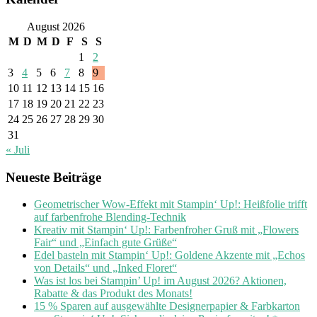
August 2026
M
D
M
D
F
S
S
1
2
3
4
5
6
7
8
9
10
11
12
13
14
15
16
17
18
19
20
21
22
23
24
25
26
27
28
29
30
31
« Juli
Neueste Beiträge
Geometrischer Wow-Effekt mit Stampin‘ Up!: Heißfolie trifft
auf farbenfrohe Blending-Technik
Kreativ mit Stampin‘ Up!: Farbenfroher Gruß mit „Flowers
Fair“ und „Einfach gute Grüße“
Edel basteln mit Stampin‘ Up!: Goldene Akzente mit „Echos
von Details“ und „Inked Floret“
Was ist los bei Stampin’ Up! im August 2026? Aktionen,
Rabatte & das Produkt des Monats!
15 % Sparen auf ausgewählte Designerpapier & Farbkarton