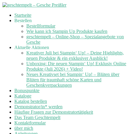
Skip
Startseite
to
Bestellen
content
Bestellformular
Wie kann ich Stampin Up Produkte kaufen
geschtempelt – Online-Shop – Spezialangebote von
Gesche
Aktuelle Aktionen
Kreativer Juli bei Stampin‘ Up! – Deine Highlights,
neuen Produkte & ein exklusiver Ausblick!
Unboxing: Die neuen Stampin‘ Up! Exklusiv Online
Produkte (Juli 2026) + Video!
Neues Kreativset bei Stampin‘ Up! – Blüten über
Blüten für traumhaft schöne Karten und
Geschenkverpackungen
Bonuspunkte
Kataloge
Katalog bestellen
Demonstrator/in* werden
Häufige Fragen zur Demonstratortätigkeit
Das Team Geschtempelt
Kontaktformular
über mich
Anleitungen