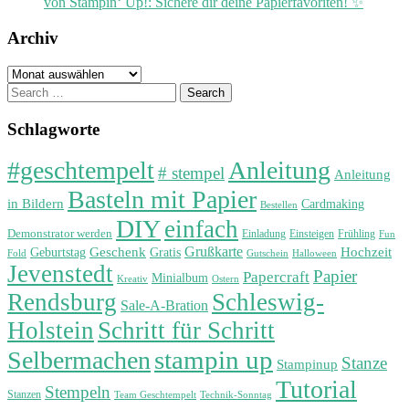
von Stampin‘ Up!: Sichere dir deine Papierfavoriten! ✨
Archiv
Archiv
Search
for:
Schlagworte
#geschtempelt
Anleitung
# stempel
Anleitung
Basteln mit Papier
in Bildern
Cardmaking
Bestellen
DIY
einfach
Demonstrator werden
Einladung
Einsteigen
Frühling
Fun
Grußkarte
Geburtstag
Geschenk
Gratis
Hochzeit
Fold
Gutschein
Halloween
Jevenstedt
Papier
Papercraft
Minialbum
Kreativ
Ostern
Rendsburg
Schleswig-
Sale-A-Bration
Holstein
Schritt für Schritt
stampin up
Selbermachen
Stanze
Stampinup
Tutorial
Stempeln
Stanzen
Technik-Sonntag
Team Geschtempelt