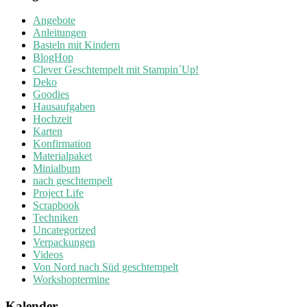
Angebote
Anleitungen
Basteln mit Kindern
BlogHop
Clever Geschtempelt mit Stampin´Up!
Deko
Goodies
Hausaufgaben
Hochzeit
Karten
Konfirmation
Materialpaket
Minialbum
nach geschtempelt
Project Life
Scrapbook
Techniken
Uncategorized
Verpackungen
Videos
Von Nord nach Süd geschtempelt
Workshoptermine
Kalender