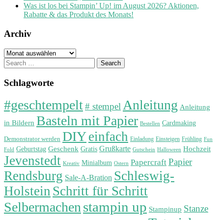
Was ist los bei Stampin’ Up! im August 2026? Aktionen,
Rabatte & das Produkt des Monats!
Archiv
Archiv
Search
for:
Schlagworte
#geschtempelt
Anleitung
# stempel
Anleitung
Basteln mit Papier
in Bildern
Cardmaking
Bestellen
DIY
einfach
Demonstrator werden
Einladung
Einsteigen
Frühling
Fun
Grußkarte
Geburtstag
Geschenk
Gratis
Hochzeit
Fold
Gutschein
Halloween
Jevenstedt
Papier
Papercraft
Minialbum
Kreativ
Ostern
Rendsburg
Schleswig-
Sale-A-Bration
Holstein
Schritt für Schritt
stampin up
Selbermachen
Stanze
Stampinup