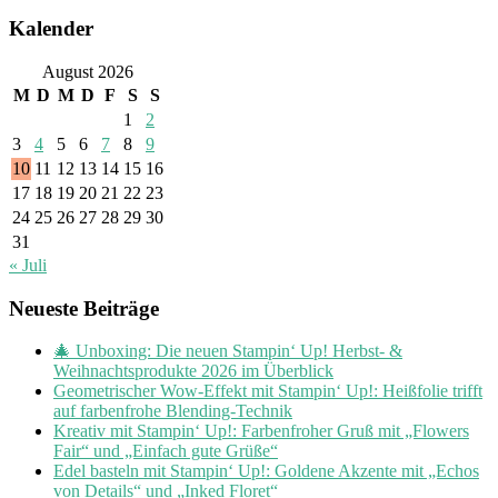
Kalender
August 2026
M
D
M
D
F
S
S
1
2
3
4
5
6
7
8
9
10
11
12
13
14
15
16
17
18
19
20
21
22
23
24
25
26
27
28
29
30
31
« Juli
Neueste Beiträge
🎄 Unboxing: Die neuen Stampin‘ Up! Herbst- &
Weihnachtsprodukte 2026 im Überblick
Geometrischer Wow-Effekt mit Stampin‘ Up!: Heißfolie trifft
auf farbenfrohe Blending-Technik
Kreativ mit Stampin‘ Up!: Farbenfroher Gruß mit „Flowers
Fair“ und „Einfach gute Grüße“
Edel basteln mit Stampin‘ Up!: Goldene Akzente mit „Echos
von Details“ und „Inked Floret“