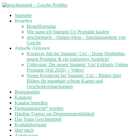
Skip
Startseite
to
Bestellen
content
Bestellformular
Wie kann ich Stampin Up Produkte kaufen
geschtempelt – Online-Shop – Spezialangebote von
Gesche
Aktuelle Aktionen
Kreativer Juli bei Stampin‘ Up! – Deine Highlights,
neuen Produkte & ein exklusiver Ausblick!
Unboxing: Die neuen Stampin‘ Up! Exklusiv Online
Produkte (Juli 2026) + Video!
Neues Kreativset bei Stampin‘ Up! – Blüten über
Blüten für traumhaft schöne Karten und
Geschenkverpackungen
Bonuspunkte
Kataloge
Katalog bestellen
Demonstrator/in* werden
Häufige Fragen zur Demonstratortätigkeit
Das Team Geschtempelt
Kontaktformular
über mich
Anleitungen