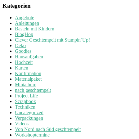
Kategorien
Angebote
Anleitungen
Basteln mit Kindern
BlogHop
Clever Geschtempelt mit Stampin´Up!
Deko
Goodies
Hausaufgaben
Hochzeit
Karten
Konfirmation
Materialpaket
Minialbum
nach geschtempelt
Project Life
Scrapbook
Techniken
Uncategorized
Verpackungen
Videos
Von Nord nach Süd geschtempelt
Workshoptermine