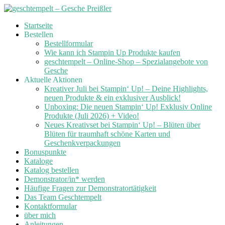
Skip
Startseite
to
Bestellen
content
Bestellformular
Wie kann ich Stampin Up Produkte kaufen
geschtempelt – Online-Shop – Spezialangebote von
Gesche
Aktuelle Aktionen
Kreativer Juli bei Stampin‘ Up! – Deine Highlights,
neuen Produkte & ein exklusiver Ausblick!
Unboxing: Die neuen Stampin‘ Up! Exklusiv Online
Produkte (Juli 2026) + Video!
Neues Kreativset bei Stampin‘ Up! – Blüten über
Blüten für traumhaft schöne Karten und
Geschenkverpackungen
Bonuspunkte
Kataloge
Katalog bestellen
Demonstrator/in* werden
Häufige Fragen zur Demonstratortätigkeit
Das Team Geschtempelt
Kontaktformular
über mich
Anleitungen