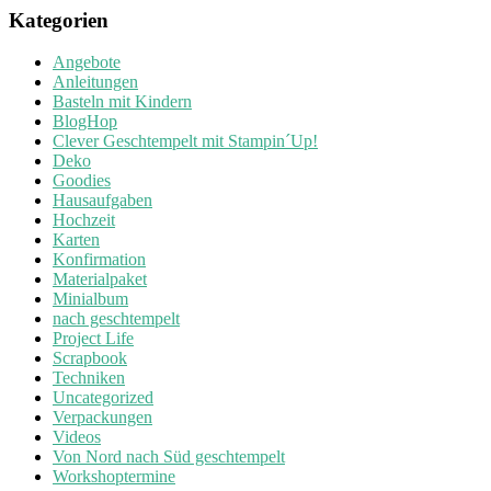
Kategorien
Angebote
Anleitungen
Basteln mit Kindern
BlogHop
Clever Geschtempelt mit Stampin´Up!
Deko
Goodies
Hausaufgaben
Hochzeit
Karten
Konfirmation
Materialpaket
Minialbum
nach geschtempelt
Project Life
Scrapbook
Techniken
Uncategorized
Verpackungen
Videos
Von Nord nach Süd geschtempelt
Workshoptermine