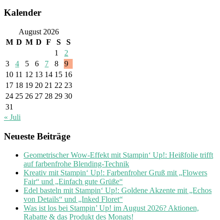
Kalender
August 2026
M
D
M
D
F
S
S
1
2
3
4
5
6
7
8
9
10
11
12
13
14
15
16
17
18
19
20
21
22
23
24
25
26
27
28
29
30
31
« Juli
Neueste Beiträge
Geometrischer Wow-Effekt mit Stampin‘ Up!: Heißfolie trifft
auf farbenfrohe Blending-Technik
Kreativ mit Stampin‘ Up!: Farbenfroher Gruß mit „Flowers
Fair“ und „Einfach gute Grüße“
Edel basteln mit Stampin‘ Up!: Goldene Akzente mit „Echos
von Details“ und „Inked Floret“
Was ist los bei Stampin’ Up! im August 2026? Aktionen,
Rabatte & das Produkt des Monats!