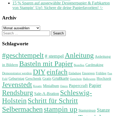
15 % Sparen auf ausgewählte Designerpapier & Farbkarton
von Stampin‘ Up!: Sichere dir deine Papierfavoriten! ✨
Archiv
Archiv
Search
for:
Schlagworte
#geschtempelt
Anleitung
# stempel
Anleitung
Basteln mit Papier
in Bildern
Cardmaking
Bestellen
DIY
einfach
Demonstrator werden
Einladung
Einsteigen
Frühling
Fun
Grußkarte
Geburtstag
Geschenk
Gratis
Hochzeit
Fold
Gutschein
Halloween
Jevenstedt
Papier
Papercraft
Minialbum
Kreativ
Ostern
Rendsburg
Schleswig-
Sale-A-Bration
Holstein
Schritt für Schritt
stampin up
Selbermachen
Stanze
Stampinup