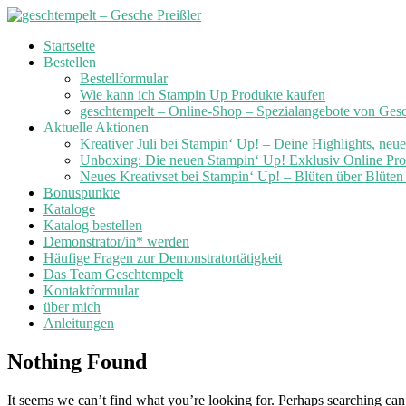
Skip
Startseite
to
Bestellen
content
Bestellformular
Wie kann ich Stampin Up Produkte kaufen
geschtempelt – Online-Shop – Spezialangebote von Ges
Aktuelle Aktionen
Kreativer Juli bei Stampin‘ Up! – Deine Highlights, neu
Unboxing: Die neuen Stampin‘ Up! Exklusiv Online Prod
Neues Kreativset bei Stampin‘ Up! – Blüten über Blüte
Bonuspunkte
Kataloge
Katalog bestellen
Demonstrator/in* werden
Häufige Fragen zur Demonstratortätigkeit
Das Team Geschtempelt
Kontaktformular
über mich
Anleitungen
Nothing Found
It seems we can’t find what you’re looking for. Perhaps searching can