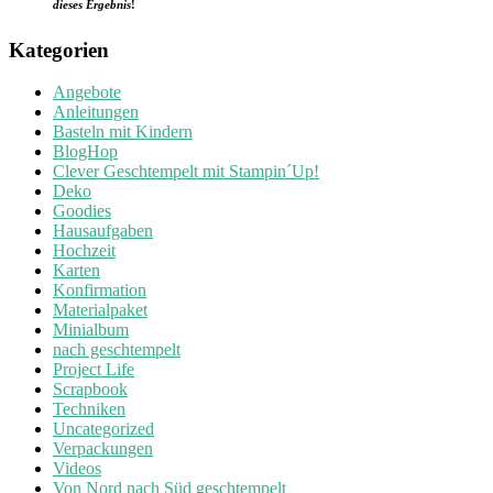
dieses Ergebnis
!
Kategorien
Angebote
Anleitungen
Basteln mit Kindern
BlogHop
Clever Geschtempelt mit Stampin´Up!
Deko
Goodies
Hausaufgaben
Hochzeit
Karten
Konfirmation
Materialpaket
Minialbum
nach geschtempelt
Project Life
Scrapbook
Techniken
Uncategorized
Verpackungen
Videos
Von Nord nach Süd geschtempelt