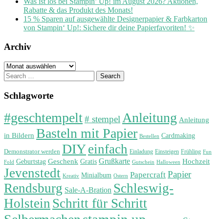
Was ist los bei Stampin’ Up! im August 2026? Aktionen,
Rabatte & das Produkt des Monats!
15 % Sparen auf ausgewählte Designerpapier & Farbkarton
von Stampin‘ Up!: Sichere dir deine Papierfavoriten! ✨
Archiv
Archiv
Search
for:
Schlagworte
#geschtempelt
Anleitung
# stempel
Anleitung
Basteln mit Papier
in Bildern
Cardmaking
Bestellen
DIY
einfach
Demonstrator werden
Einladung
Einsteigen
Frühling
Fun
Grußkarte
Geburtstag
Geschenk
Gratis
Hochzeit
Fold
Gutschein
Halloween
Jevenstedt
Papier
Papercraft
Minialbum
Kreativ
Ostern
Rendsburg
Schleswig-
Sale-A-Bration
Holstein
Schritt für Schritt