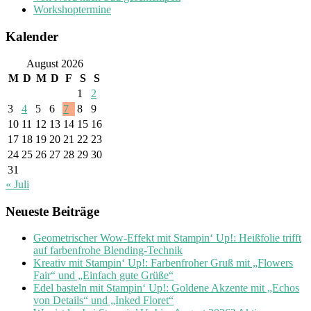
Workshoptermine
Kalender
August 2026
M
D
M
D
F
S
S
1
2
3
4
5
6
7
8
9
10
11
12
13
14
15
16
17
18
19
20
21
22
23
24
25
26
27
28
29
30
31
« Juli
Neueste Beiträge
Geometrischer Wow-Effekt mit Stampin‘ Up!: Heißfolie trifft
auf farbenfrohe Blending-Technik
Kreativ mit Stampin‘ Up!: Farbenfroher Gruß mit „Flowers
Fair“ und „Einfach gute Grüße“
Edel basteln mit Stampin‘ Up!: Goldene Akzente mit „Echos
von Details“ und „Inked Floret“