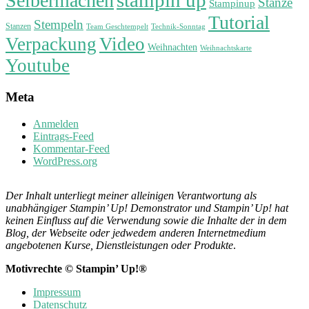
stampin up
Selbermachen
Stanze
Stampinup
Tutorial
Stempeln
Stanzen
Technik-Sonntag
Team Geschtempelt
Verpackung
Video
Weihnachten
Weihnachtskarte
Youtube
Meta
Anmelden
Eintrags-Feed
Kommentar-Feed
WordPress.org
Der Inhalt unterliegt meiner alleinigen Verantwortung als
unabhängiger Stampin’ Up! Demonstrator und Stampin’ Up! hat
keinen Einfluss auf die Verwendung sowie die Inhalte der in dem
Blog, der Webseite oder jedwedem anderen Internetmedium
angebotenen Kurse, Dienstleistungen oder Produkte
.
Motivrechte © Stampin’ Up!®
Impressum
Datenschutz