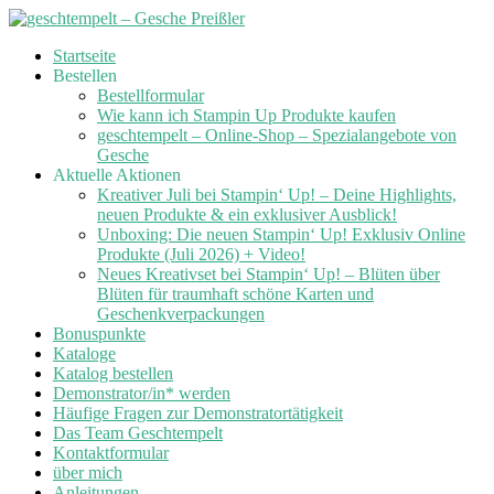
Skip
Startseite
to
Bestellen
content
Bestellformular
Wie kann ich Stampin Up Produkte kaufen
geschtempelt – Online-Shop – Spezialangebote von
Gesche
Aktuelle Aktionen
Kreativer Juli bei Stampin‘ Up! – Deine Highlights,
neuen Produkte & ein exklusiver Ausblick!
Unboxing: Die neuen Stampin‘ Up! Exklusiv Online
Produkte (Juli 2026) + Video!
Neues Kreativset bei Stampin‘ Up! – Blüten über
Blüten für traumhaft schöne Karten und
Geschenkverpackungen
Bonuspunkte
Kataloge
Katalog bestellen
Demonstrator/in* werden
Häufige Fragen zur Demonstratortätigkeit
Das Team Geschtempelt
Kontaktformular
über mich
Anleitungen